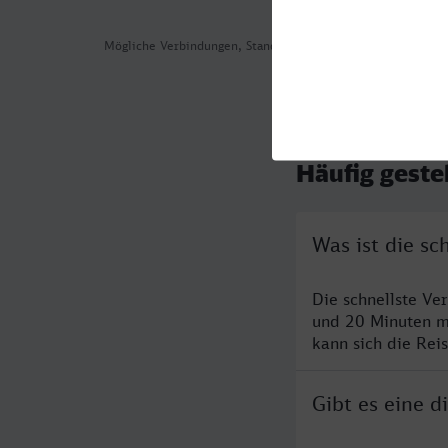
Mögliche Verbindungen, Stand: 2026-08-04 05:26
Häufig geste
Was ist die s
Die schnellste Ve
und 20 Minuten m
kann sich die Rei
Gibt es eine 