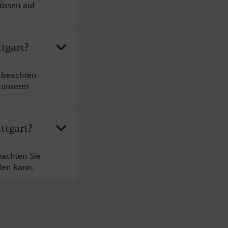
üssen auf
tgart?
e beachten
 unserer
ttgart?
eachten Sie
den kann.