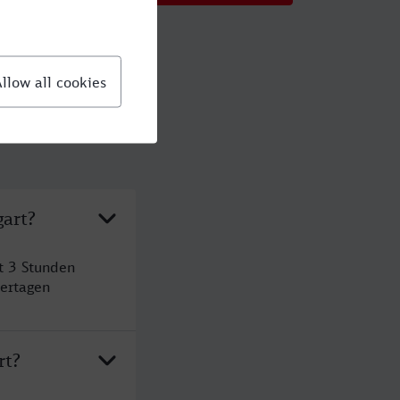
gart?
t 3 Stunden
ertagen
rt?