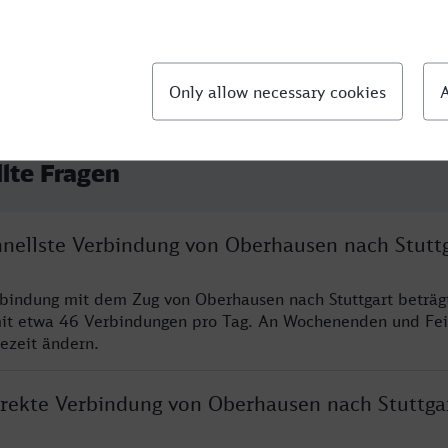
llte Fragen
chnellste Verbindung von Oberhausen nach Stutt
rbindung mit dem Zug von Oberhausen nach Stuttgart beträg
it etwa 46 Verbindungen pro Tag. An Wochenenden und Fei
sezeit ändern.
direkte Verbindung von Oberhausen nach Stuttga