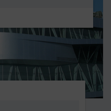
Metanavigatio