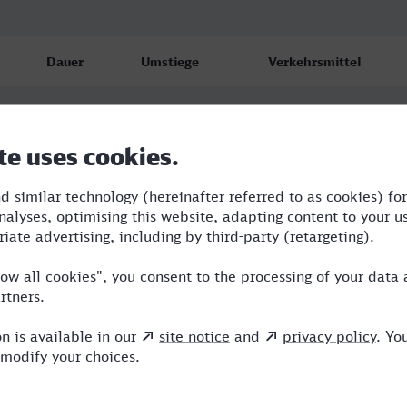
Dauer
Umstiege
Verkehrsmittel
3:20
2
ICE,VIA
3:33
2
RE,NX,ICE
3:36
2
RE,NX,ICE