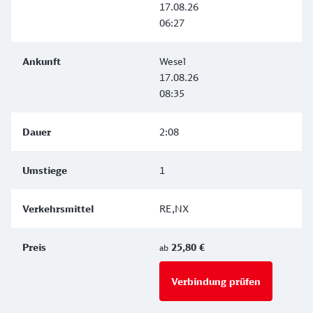
17.08.26
06:27
Wesel
17.08.26
08:35
2:08
1
RE,NX
25,80 €
ab
Verbindung prüfen
für Preise 