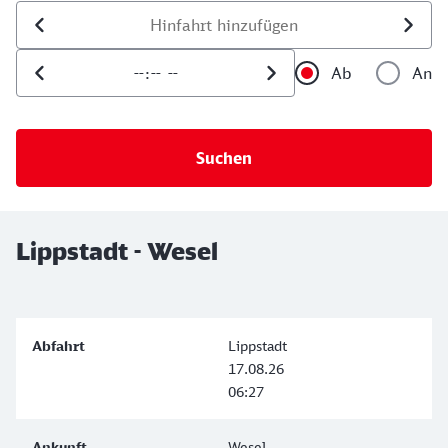
Datum der Hinfahrt
Uhrzeit der Hinfahrt
Ab
An
Uhrzeit als 
Uh
Lippstadt - Wesel
Lippstadt
17.08.26
06:27
Wesel