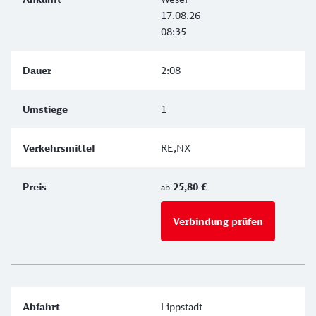
17.08.26
08:35
2:08
1
RE,NX
25,80 €
ab
Verbindung prüfen
für Preise 
Lippstadt