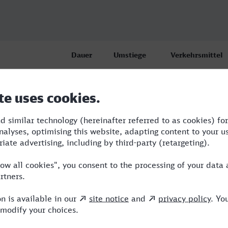
Dauer
Umstiege
Verkehrsmittel
odensee)
6:26
4
BUS,RE,ICE,VIA
6:54
4
BUS,RE,ARV,NX,
11:35
5
RB,BUS,RE,ARV,