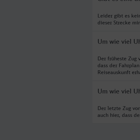
Leider gibt es ke
dieser Strecke mi
Um wie viel U
Der früheste Zug 
dass der Fahrplan
Reiseauskunft erha
Um wie viel U
Der letzte Zug vo
auch hier, dass d