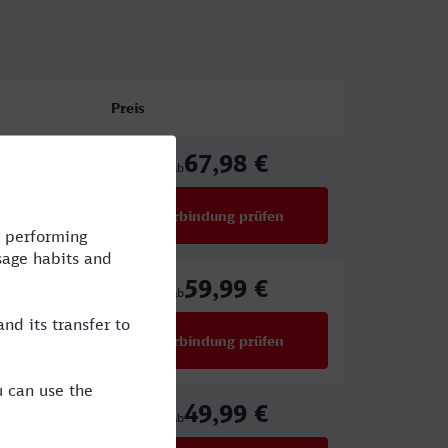
Preis
67,98 €
ab
Verbindung prüfen
für Preise ab 67,98 €
59,99 €
ICE
ab
Verbindung prüfen
für Preise ab 59,99 €
49,99 €
NX,ICE
ab