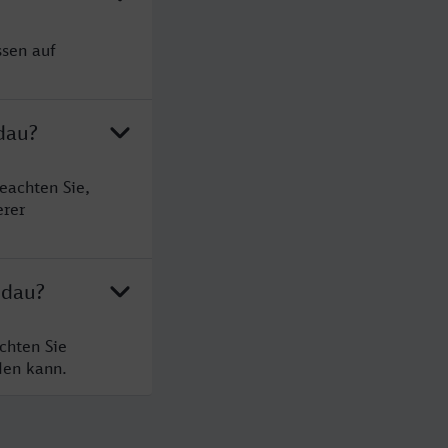
ssen auf
dau?
eachten Sie,
erer
ndau?
chten Sie
den kann.