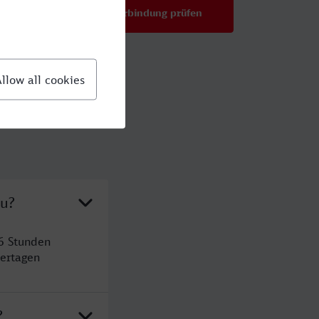
Verbindung prüfen
für Preise ab 49,99 €
au?
6 Stunden
ertagen
?