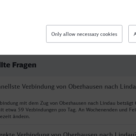
llte Fragen
chnellste Verbindung von Oberhausen nach Lind
rbindung mit dem Zug von Oberhausen nach Lindau beträgt 
it etwa 59 Verbindungen pro Tag. An Wochenenden und Fei
sezeit ändern.
direkte Verbindung von Oberhausen nach Lindau