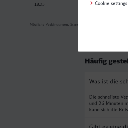
18:33
06:08
Mögliche Verbindungen, Stand: 2026-08-04 02:10
Häufig geste
Was ist die s
Die schnellste Ve
und 26 Minuten m
kann sich die Rei
Gibt es eine 