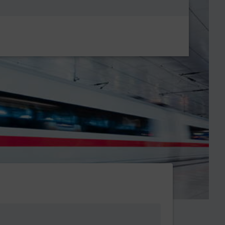
Metanavigatio