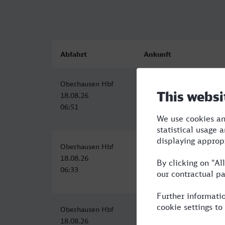
Abfahrt
Ankunft
Oberhausen Hbf
Inselbahnhof, Lindau (B
18.08.26
18.08.26
06:51
13:17
Oberhausen Hbf
Lindau-Insel
18.08.26
18.08.26
06:33
13:27
Oberhausen Hbf
Lindau-Insel
18.08.26
19.08.26