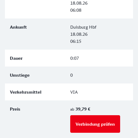
18.08.26
06:08
Duisburg Hbf
18.08.26
06:15
0:07
0
VIA
39,79 €
ab
Verbindung prüfen
für Preise 