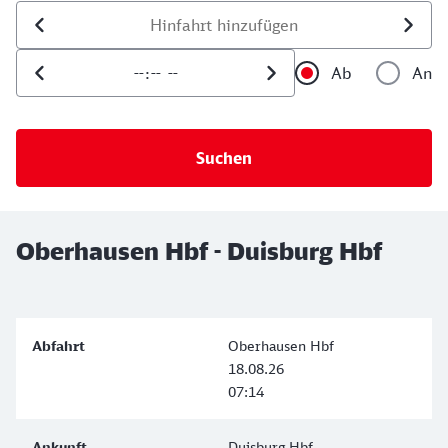
Datum der Hinfahrt
Uhrzeit der Hinfahrt
Ab
An
Uhrzeit als 
Uh
Oberhausen Hbf - Duisburg Hbf
Oberhausen Hbf
18.08.26
07:14
Duisburg Hbf