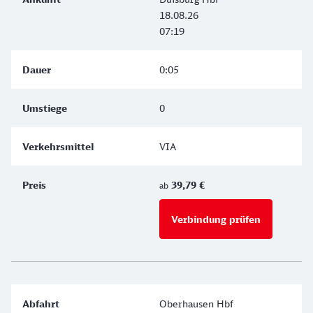
18.08.26
07:19
0:05
0
VIA
39,79 €
ab
Verbindung prüfen
für Preise 
Oberhausen Hbf