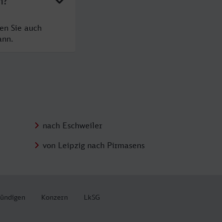
n?
en Sie auch
ann.
nach Eschweiler
von Leipzig nach Pirmasens
kündigen
Konzern
LkSG