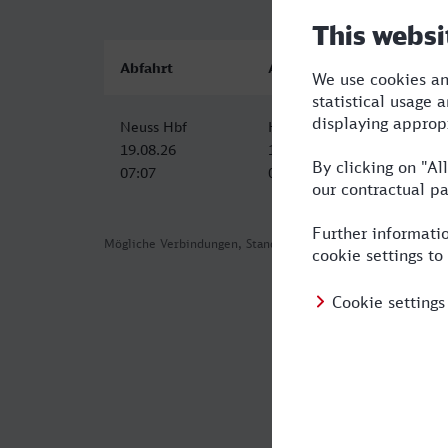
Abfahrt
Ankunft
Neuss Hbf
Hattingen (Ruhr)
19.08.26
19.08.26
07:07
08:23
Mögliche Verbindungen, Stand: 2026-08-05 12:04
Häufig geste
Was ist die s