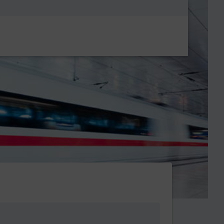
Metanavigatio