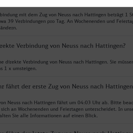
rbindung mit dem Zug von Neuss nach Hattingen beträgt 1 
twa 39 Verbindungen pro Tag. An Wochenenden und Feierta
 ändern.
direkte Verbindung von Neuss nach Hattingen?
ine direkte Verbindung von Neuss nach Hattingen. Sie müssen
s 1 x umsteigen.
hr fährt der erste Zug von Neuss nach Hattingen
von Neuss nach Hattingen fährt um 04:03 Uhr ab. Bitte beac
 sich an Wochenenden und Feiertagen unterscheidet. In uns
lten Sie alle Informationen auf einen Blick.