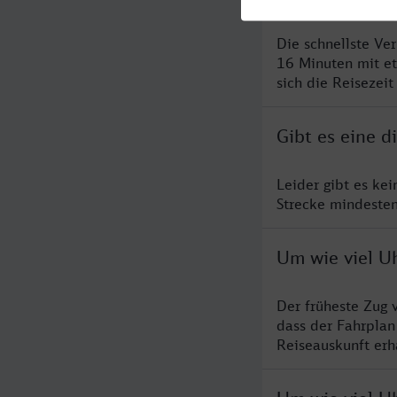
Die schnellste Ve
16 Minuten mit e
sich die Reisezeit
Gibt es eine 
Leider gibt es ke
Strecke mindesten
Um wie viel U
Der früheste Zug 
dass der Fahrplan
Reiseauskunft erha