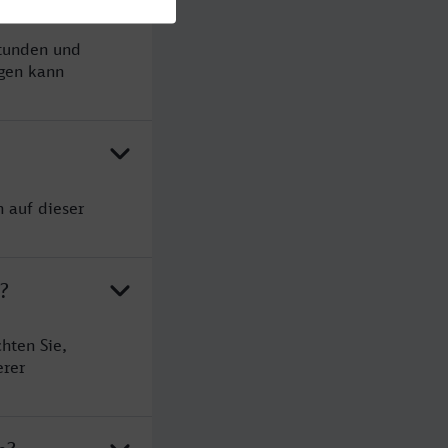
Stunden und
gen kann
 auf dieser
?
hten Sie,
erer