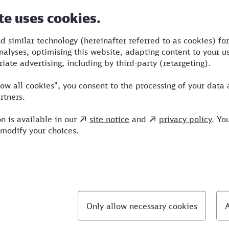
Dauer
Umstiege
Verkehrsmittel
1:16
2
S,NX,ICE
llte Fragen
chnellste Verbindung von Neuss nach Hattingen?