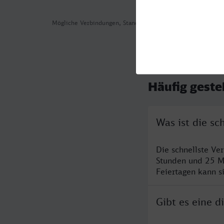
Mögliche Verbindungen, Stand: 2026-08-07 02:19
Häufig geste
Was ist die s
Die schnellste Ve
Stunden und 25 M
Feiertagen kann s
Gibt es eine 