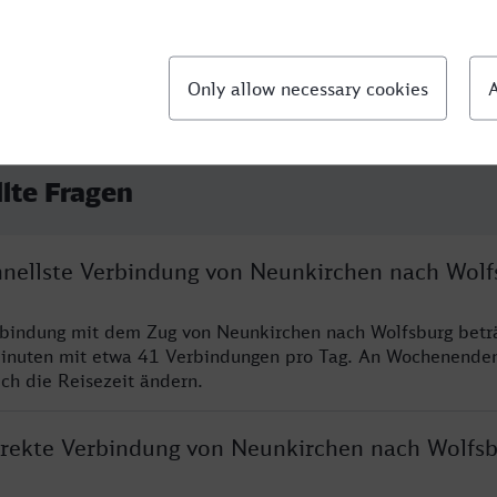
llte Fragen
chnellste Verbindung von Neunkirchen nach Wolf
rbindung mit dem Zug von Neunkirchen nach Wolfsburg betr
inuten mit etwa 41 Verbindungen pro Tag. An Wochenende
ich die Reisezeit ändern.
direkte Verbindung von Neunkirchen nach Wolfs