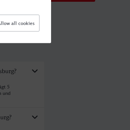
sburg?
ägt 5
n und
burg?