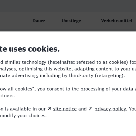
Dauer
Umstiege
Verkehrsmittel
 Hbf
5:25
2
VLX,RE,ICE
 Hbf
6:15
1
VLX,ICE
 Hbf
9:01
1
VLX,ICE