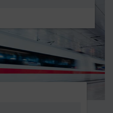
Metanavigatio