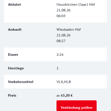
Neunkirchen (Saar) Hbf
21.08.26
06:03
Wiesbaden Hbf
21.08.26
08:27
2:24
1
VLX,HLB
45,20 €
ab
Verbindung prüfen
für Preise 