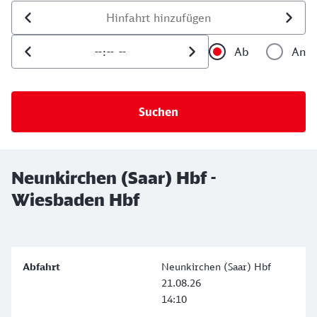
Datum der Hinfahrt
Uhrzeit der Hinfahrt
Ab
An
Uhrzeit als 
Uh
Neunkirchen (Saar) Hbf -
Wiesbaden Hbf
Neunkirchen (Saar) Hbf
21.08.26
14:10