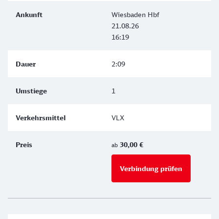
Wiesbaden Hbf
21.08.26
16:19
2:09
1
VLX
30,00 €
ab
Verbindung prüfen
für Preise 