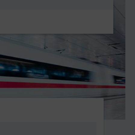
Metanavigatio