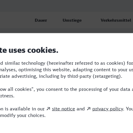
Dauer
Umstiege
Verkehrsmittel
eviges
4:11
4
VLX,S,ERB,ICE
eviges
5:21
2
VLX,RE,ICE
eviges
10:14
3
VLX,RE,ICE,NX