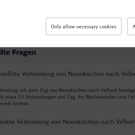
llte Fragen
chnellste Verbindung von Neunkirchen nach Velb
rbindung mit dem Zug von Neunkirchen nach Velbert beträg
it etwa 55 Verbindungen pro Tag. An Wochenenden und Fei
sezeit ändern.
direkte Verbindung von Neunkirchen nach Velber