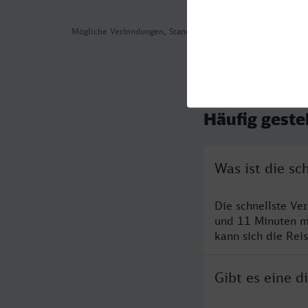
Mögliche Verbindungen, Stand: 2026-07-29 01:26
Häufig geste
Was ist die s
Die schnellste Ve
und 11 Minuten m
kann sich die Rei
Gibt es eine 