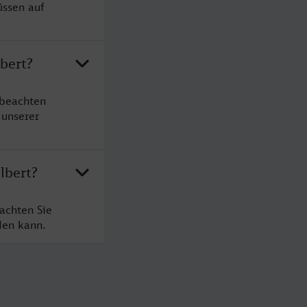
üssen auf
bert?
 beachten
 unserer
lbert?
achten Sie
den kann.