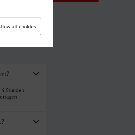
ert?
t 4 Stunden
ertagen
t?