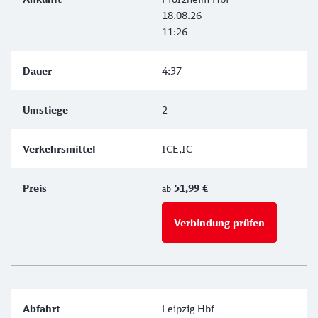
18.08.26
11:26
4:37
2
ICE,IC
51,99 €
ab
Verbindung prüfen
für Preise 
Leipzig Hbf