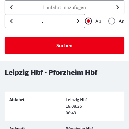
Datum der Hinfahrt
Uhrzeit der Hinfahrt
Ab
An
Uhrzeit als 
Uh
Leipzig Hbf - Pforzheim Hbf
Leipzig Hbf
18.08.26
06:49
Pforzheim Hbf