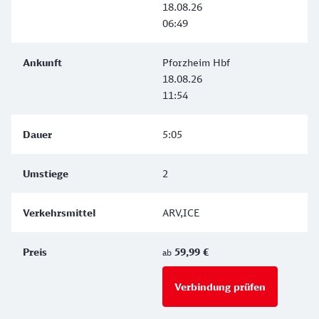
18.08.26
06:49
Pforzheim Hbf
18.08.26
11:54
5:05
2
ARV,ICE
59,99 €
ab
Verbindung prüfen
für Preise 