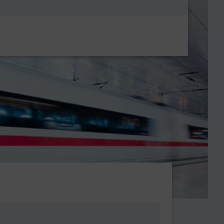
Metanavigatio