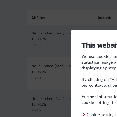
Abfahrt
Ankunft
Neunkirchen (Saar) Hbf
Remscheid
15.08.26
15.08.26
09:53
14:14
Neunkirchen (Saar) Hbf
Remscheid
15.08.26
15.08.26
06:10
11:21
Neunkirchen (Saar) Hbf
Remscheid
15.08.26
16.08.26
20:10
07:21