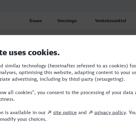
Dauer
Umstiege
Verkehrsmittel
 Hbf
4:21
4
VLX,RE,RRB,ICE,NX
 Hbf
5:11
3
R,VLX,ICE,NX
 Hbf
11:11
2
R,VLX,ICE