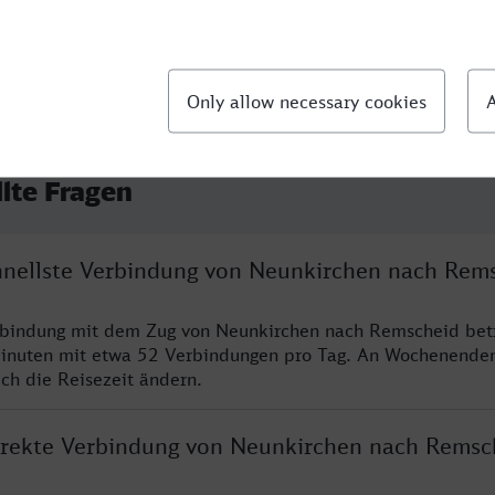
llte Fragen
chnellste Verbindung von Neunkirchen nach Rem
erbindung mit dem Zug von Neunkirchen nach Remscheid bet
inuten mit etwa 52 Verbindungen pro Tag. An Wochenende
ich die Reisezeit ändern.
direkte Verbindung von Neunkirchen nach Remsc