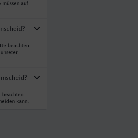
e müssen auf
emscheid?
tte beachten
 unserer
emscheid?
e beachten
cheiden kann.