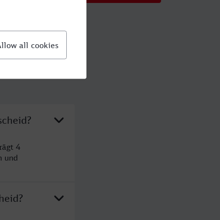
scheid?
rägt 4
n und
heid?