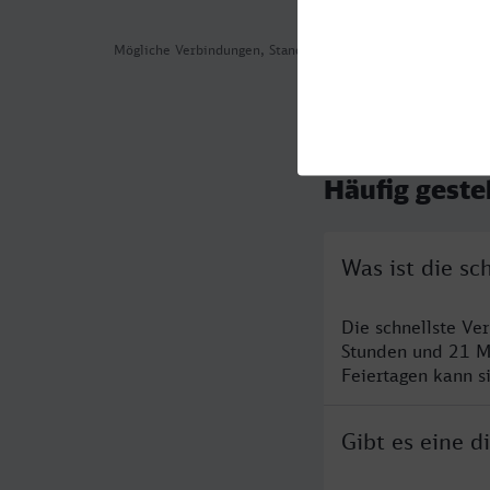
Mögliche Verbindungen, Stand: 2026-08-01 02:07
Häufig geste
Was ist die s
Die schnellste V
Stunden und 21 M
Feiertagen kann s
Gibt es eine 