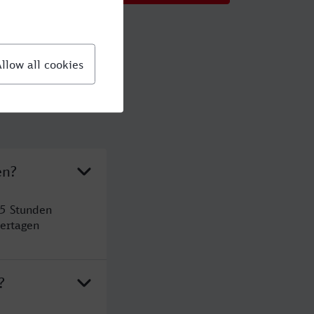
en?
 5 Stunden
ertagen
?