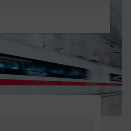
Metanavigatio