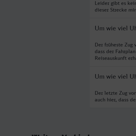
Leider gibt es ke
dieser Strecke mi
Um wie viel U
Der früheste Zug 
dass der Fahrplan
Reiseauskunft erha
Um wie viel U
Der letzte Zug vo
auch hier, dass d