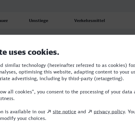
auer
Umstiege
Verkehrsmittel
18
1
RE,ICE
13
3
NBE,RE,ECE,ICE
:59
3
NBE,RE,ICE