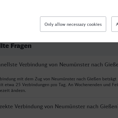
llte Fragen
chnellste Verbindung von Neumünster nach Gieß
erbindung mit dem Zug von Neumünster nach Gießen beträgt
it etwa 25 Verbindungen pro Tag. An Wochenenden und Fei
sezeit ändern.
direkte Verbindung von Neumünster nach Gießen