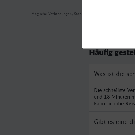
Mögliche Verbindungen, Stand: 2026-08-03 07:02
Häufig geste
Was ist die s
Die schnellste V
und 18 Minuten m
kann sich die Rei
Gibt es eine 