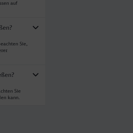
ssen auf
eßen?
eachten Sie,
erer
eßen?
chten Sie
den kann.