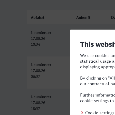
Abfahrt
Ankunft
D
Neumünster
Gießen
5:
17.08.26
17.08.26
10:34
15:52
Neumünster
Gießen
6:
17.08.26
17.08.26
06:37
12:50
Neumünster
Gießen
10
17.08.26
18.08.26
18:37
05:36