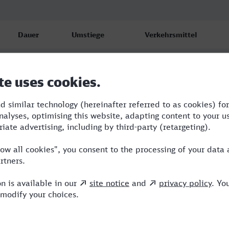
Dauer
Umstiege
Verkehrsmittel
6:43
3
RE,ICE,VIA
7:18
3
RE,ICE,VIA,HLB
11:00
2
RE,ICE