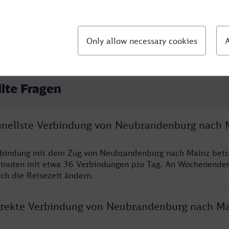
llte Fragen
chnellste Verbindung von Neubrandenburg nach 
erbindung mit dem Zug von Neubrandenburg nach Mainz betr
inuten mit etwa 36 Verbindungen pro Tag. An Wochenende
ich die Reisezeit ändern.
direkte Verbindung von Neubrandenburg nach M