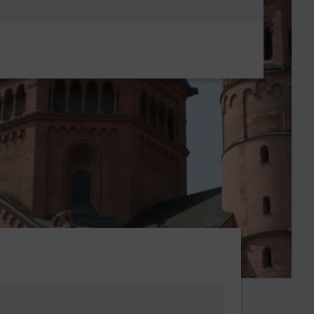
Metanavigatio