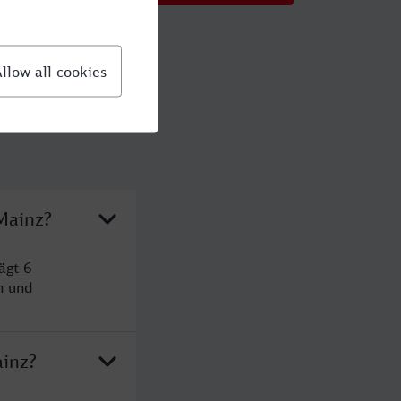
Mainz?
ägt 6
n und
ainz?