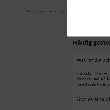
Mögliche Verbindungen, Stand: 2026-08-03 14:58
Häufig geste
Was ist die s
Die schnellste V
Stunden und 43 M
Feiertagen kann s
Gibt es eine 