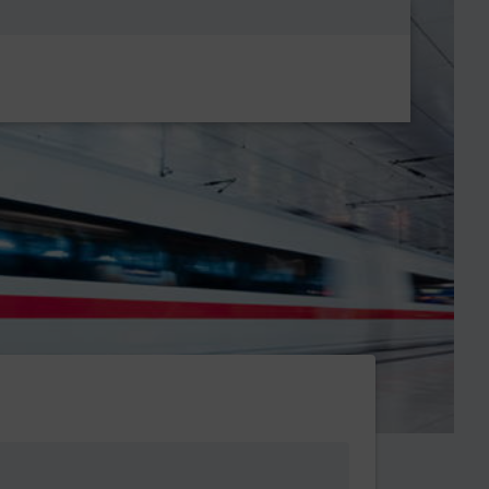
Metanavigatio