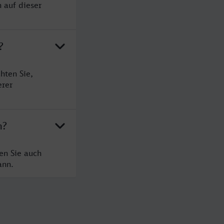
 auf dieser
?
hten Sie,
erer
n?
en Sie auch
ann.