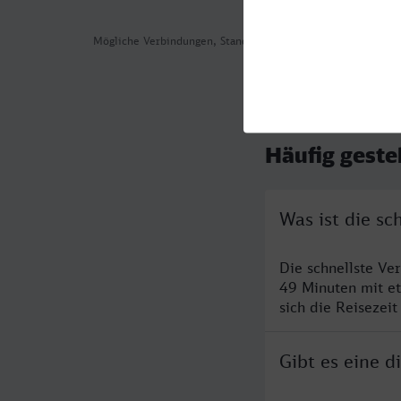
Mögliche Verbindungen, Stand: 2026-08-06 08:48
Häufig geste
Was ist die s
Die schnellste Ve
49 Minuten mit e
sich die Reisezeit
Gibt es eine 