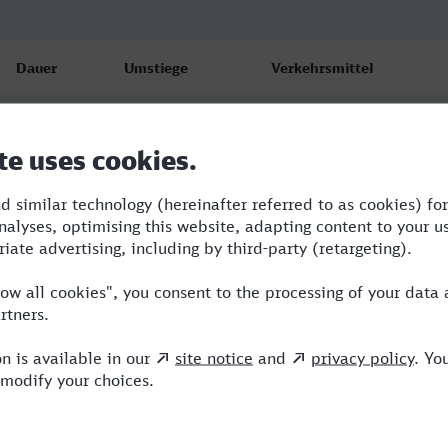
Dauer
Umstiege
Verkehrsmittel
3:49
2
RE,ICE
4:01
2
RE,ICE
5:01
4
RE,ICE