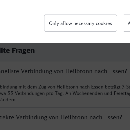
llte Fragen
chnellste Verbindung von Heilbronn nach Essen?
rbindung mit dem Zug von Heilbronn nach Essen beträgt 3 
twa 55 Verbindungen pro Tag. An Wochenenden und Feierta
 ändern.
direkte Verbindung von Heilbronn nach Essen?