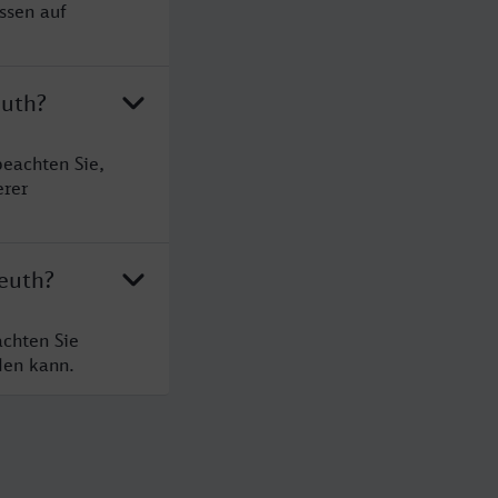
ssen auf
euth?
eachten Sie,
erer
euth?
chten Sie
den kann.