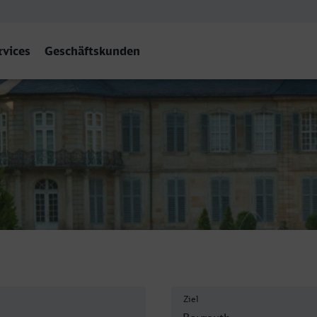
rvices
Geschäftskunden
yreuth Hbf
Ziel