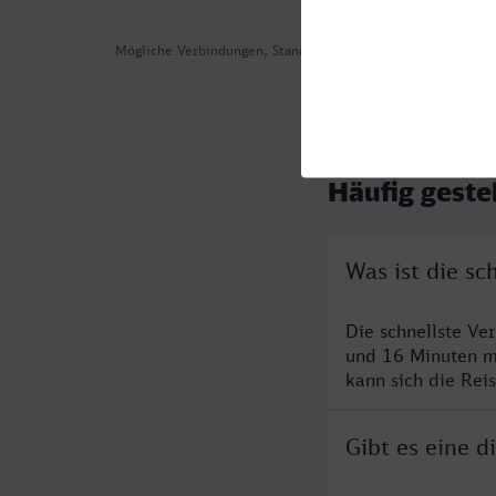
Mögliche Verbindungen, Stand: 2026-08-04 11:09
Häufig geste
Was ist die s
Die schnellste V
und 16 Minuten m
kann sich die Rei
Gibt es eine 