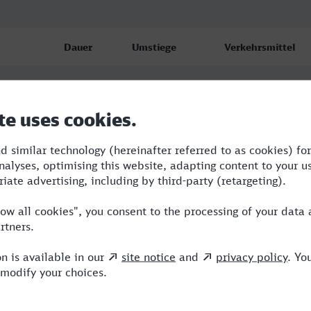
Dauer
Umstiege
Verkehrsmittel
bf
3:16
2
ABR,RE,ICE
bf
4:00
3
ABR,RE
bf
3:53
3
ABR,RE