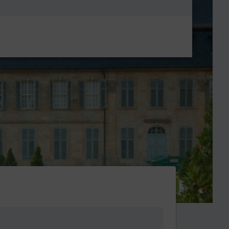
Metanavigatio