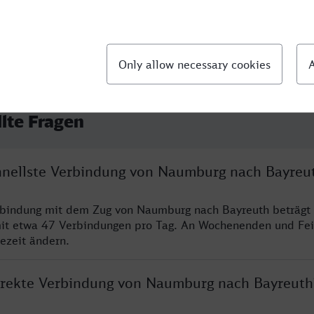
llte Fragen
chnellste Verbindung von Naumburg nach Bayreu
erbindung mit dem Zug von Naumburg nach Bayreuth beträgt
it etwa 47 Verbindungen pro Tag. An Wochenenden und Fei
sezeit ändern.
direkte Verbindung von Naumburg nach Bayreuth