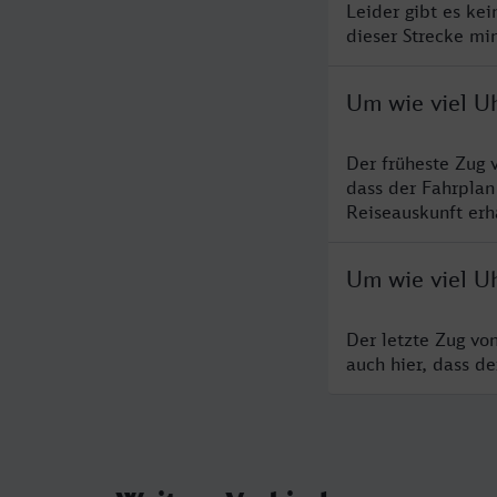
Leider gibt es ke
dieser Strecke mi
Um wie viel U
Der früheste Zug 
dass der Fahrplan
Reiseauskunft erha
Um wie viel U
Der letzte Zug vo
auch hier, dass d