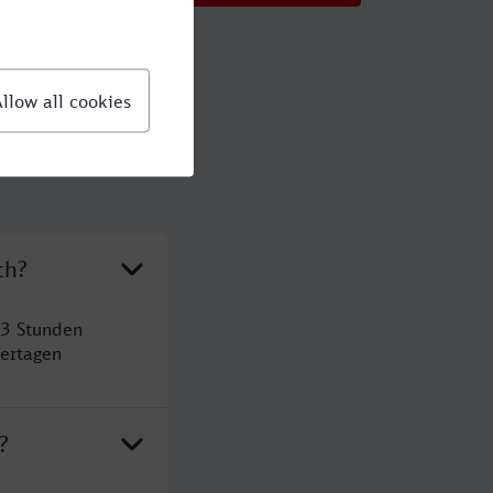
th?
 3 Stunden
ertagen
?