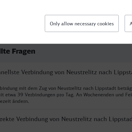
llte Fragen
hnellste Verbindung von Neustrelitz nach Lippst
rbindung mit dem Zug von Neustrelitz nach Lippstadt beträg
it etwa 39 Verbindungen pro Tag. An Wochenenden und Fei
sezeit ändern.
irekte Verbindung von Neustrelitz nach Lippsta