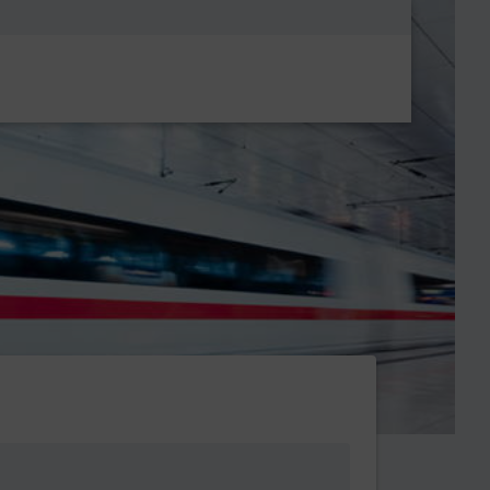
Metanavigatio