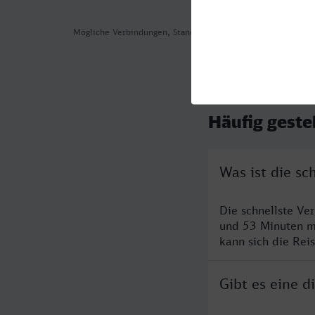
Mögliche Verbindungen, Stand: 2026-08-03 16:41
Häufig geste
Was ist die sc
Die schnellste Ve
und 53 Minuten m
kann sich die Rei
Gibt es eine d