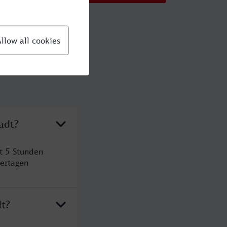
adt?
t 5 Stunden
ertagen
dt?