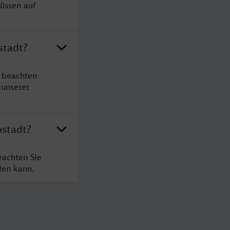
müssen auf
stadt?
e beachten
 unserer
pstadt?
eachten Sie
den kann.