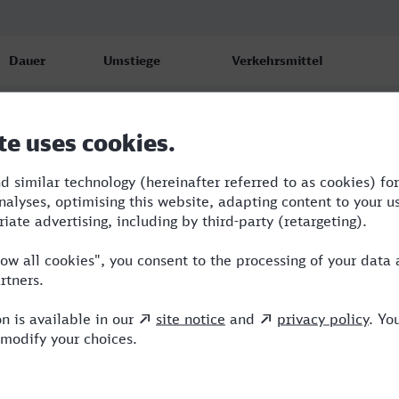
Dauer
Umstiege
Verkehrsmittel
5:53
4
S,ERB,SBH,IC,ICE
6:14
2
RE,ERB,ICE
6:37
2
RE,ERB,ICE