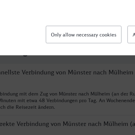
llte Fragen
chnellste Verbindung von Münster nach Mülheim 
rbindung mit dem Zug von Münster nach Mülheim (an der Ru
Minuten mit etwa 48 Verbindungen pro Tag. An Wochenend
ich die Reisezeit ändern.
direkte Verbindung von Münster nach Mülheim (