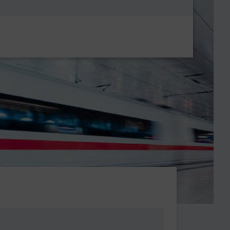
Metanavigatio