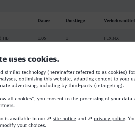
Dauer
Umstiege
Verkehrsmittel
) Hbf
1:05
1
FLX,NX
) Hbf
1:11
1
ICE,NX
) Hbf
1:12
1
ICE,NX