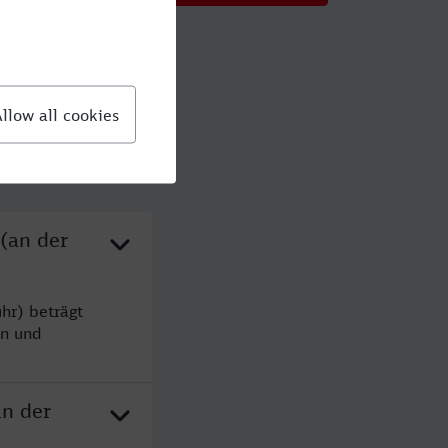
(an der
hr) beträgt
en und
an der