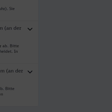
hr). Sie
m (an der
 ab. Bitte
heidet. In
im (an der
b. Bitte
en