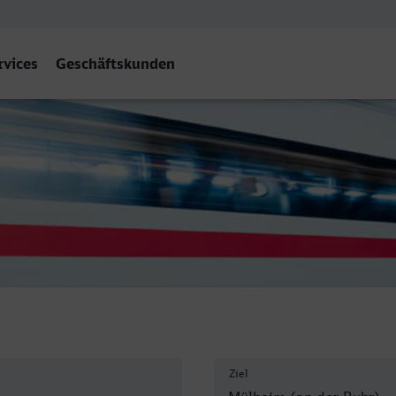
rvices
Geschäftskunden
heim (Ruhr) Hbf
Ziel