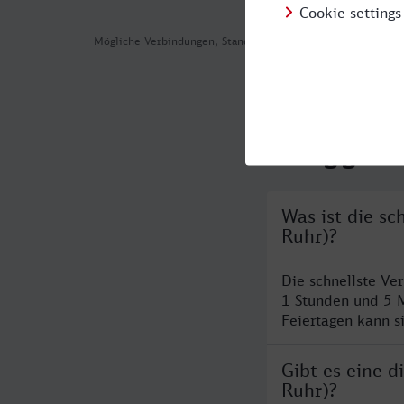
Mögliche Verbindungen, Stand: 2026-08-05 03:26
Häufig geste
Was ist die s
Ruhr)?
Die schnellste Ve
1 Stunden und 5 
Feiertagen kann s
Gibt es eine 
Ruhr)?