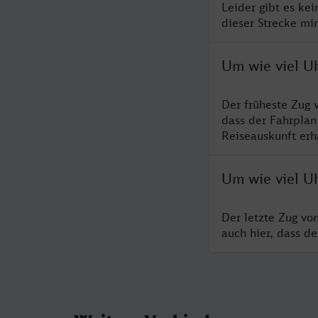
Leider gibt es ke
dieser Strecke mi
Um wie viel U
Der früheste Zug 
dass der Fahrplan
Reiseauskunft erha
Um wie viel U
Der letzte Zug vo
auch hier, dass d