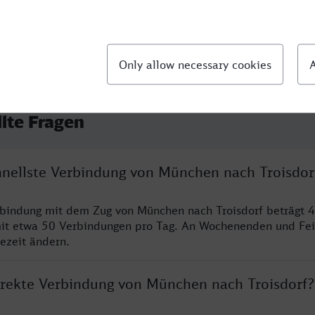
llte Fragen
chnellste Verbindung von München nach Troisdor
rbindung mit dem Zug von München nach Troisdorf beträgt 
it etwa 50 Verbindungen pro Tag. An Wochenenden und Fei
sezeit ändern.
direkte Verbindung von München nach Troisdorf?