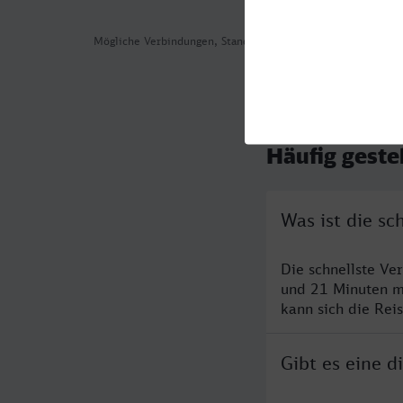
Mögliche Verbindungen, Stand: 2026-08-02 03:53
Häufig geste
Was ist die s
Die schnellste Ve
und 21 Minuten m
kann sich die Rei
Gibt es eine 