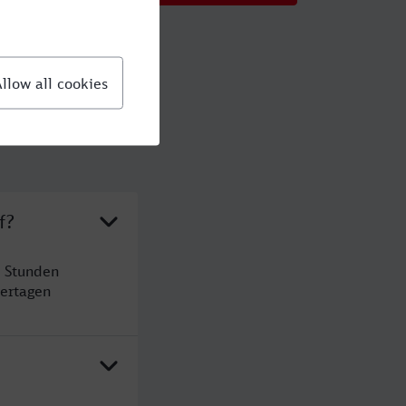
f?
4 Stunden
ertagen