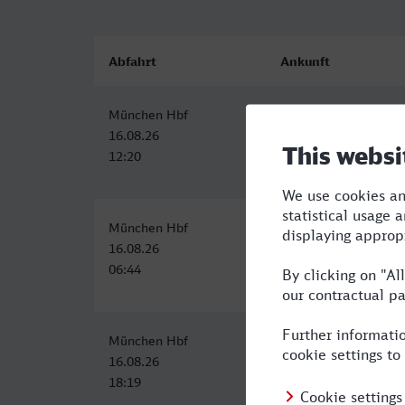
Abfahrt
Ankunft
München Hbf
Troisdorf
16.08.26
16.08.26
12:20
16:41
München Hbf
Troisdorf
16.08.26
16.08.26
06:44
11:41
München Hbf
Troisdorf
16.08.26
16.08.26
18:19
23:04