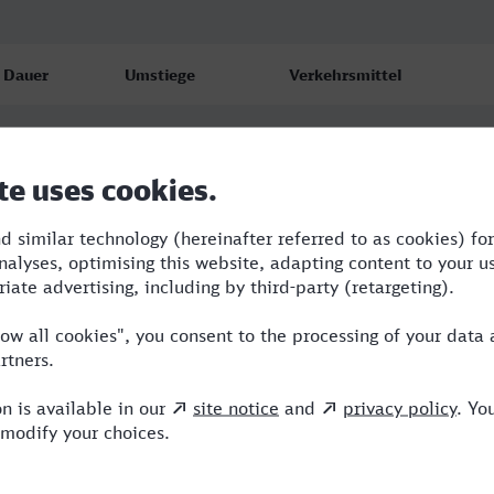
Dauer
Umstiege
Verkehrsmittel
4:21
2
S,ICE
4:57
1
RE,ICE
4:45
1
RB,ICE