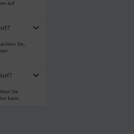
sen auf
orf?
achten Sie,
erer
dorf?
hten Sie
den kann.