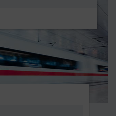
Metanavigatio