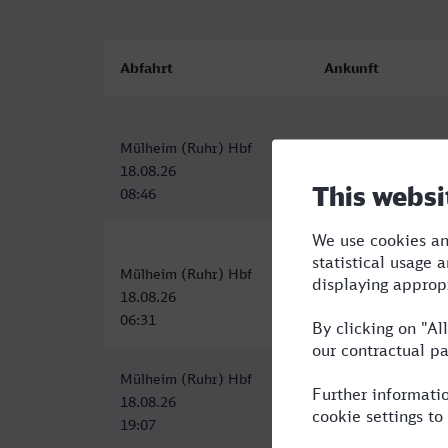
Abfahrt
Ankunft
Mülheim (Ruhr) Hbf
Warszawa Centraln
18.08.26
18.08.26
08:46
19:59
Mülheim (Ruhr) Hbf
Warszawa Srodmie
18.08.26
19.08.26
06:31
04:59
Mülheim (Ruhr) Hbf
Warszawa Centraln
18.08.26
19.08.26
19:07
11:59