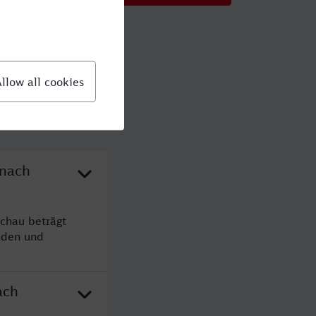
 nach
chau beträgt
nden und
ach