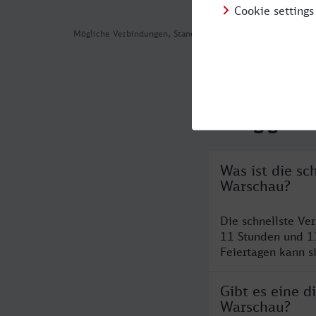
Mögliche Verbindungen, Stand: 2026-08-04 07:22
Häufig geste
Was ist die s
Warschau?
Die schnellste Ve
11 Stunden und 1
Feiertagen kann s
Gibt es eine 
Warschau?