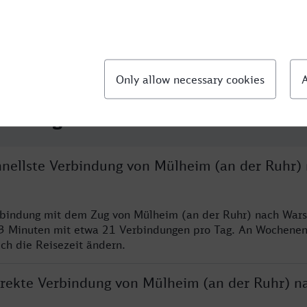
llte Fragen
chnellste Verbindung von Mülheim (an der Ruhr)
rbindung mit dem Zug von Mülheim (an der Ruhr) nach Wars
3 Minuten mit etwa 21 Verbindungen pro Tag. An Wochene
ich die Reisezeit ändern.
direkte Verbindung von Mülheim (an der Ruhr) n