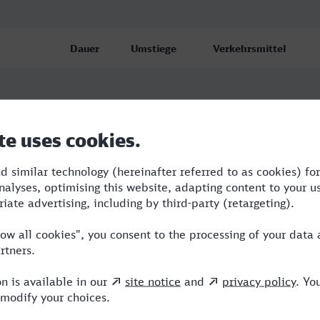
Dauer
Umstiege
Verkehrsmittel
a
11:13
5
S,FLX,OE,EC,EIC
scie
22:28
8
BUS,R,KM,RE,LKA,ICE
a
16:52
4
BUS,RE,ICE,EIP