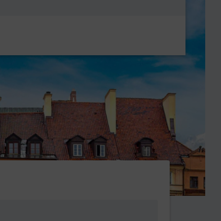
Metanavigatio