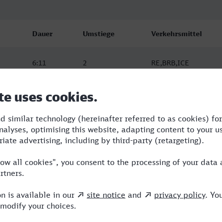
Dauer
Umstiege
Verkehrsmittel
6:11
2
RE,BRB,ICE
8:07
2
RJ,NX,ICE
6:11
2
RE,BRB,ICE