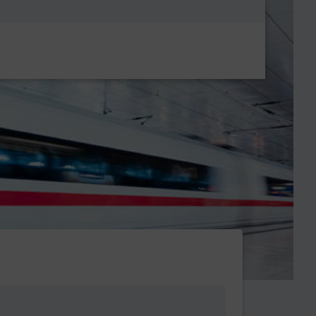
Metanavigatio