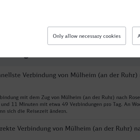
llte Fragen
chnellste Verbindung von Mülheim (an der Ruhr)
erbindung mit dem Zug von Mülheim (an der Ruhr) nach Ros
n und 11 Minuten mit etwa 49 Verbindungen pro Tag. An W
nn sich die Reisezeit ändern.
direkte Verbindung von Mülheim (an der Ruhr) n