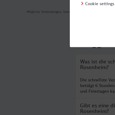
Mögliche Verbindungen, Stand: 2026-08-04 10:14
Häufig geste
Was ist die s
Rosenheim?
Die schnellste V
beträgt 6 Stunde
und Feiertagen ka
Gibt es eine 
Rosenheim?