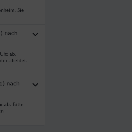
enheim. Sie
r) nach
Uhr ab.
terscheidet.
r) nach
r ab. Bitte
en