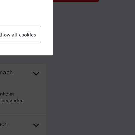
 nach
enheim
ochenenden
ach