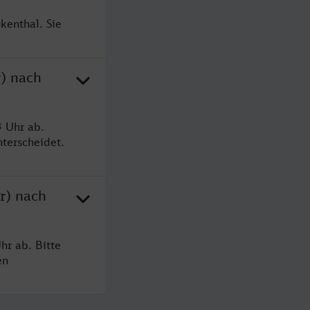
kenthal. Sie
r) nach
3 Uhr ab.
terscheidet.
r) nach
hr ab. Bitte
en