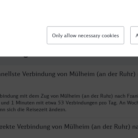
llte Fragen
chnellste Verbindung von Mülheim (an der Ruhr)
rbindung mit dem Zug von Mülheim (an der Ruhr) nach Fran
n und 1 Minuten mit etwa 53 Verbindungen pro Tag. An Wo
nn sich die Reisezeit ändern.
direkte Verbindung von Mülheim (an der Ruhr) n