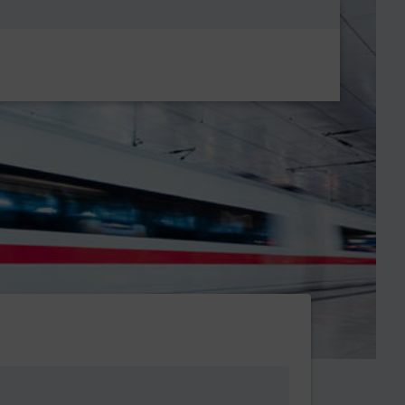
Metanavigatio