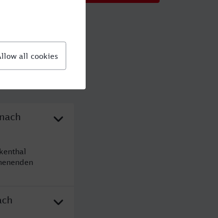
 nach
kenthal
chenenden
ach