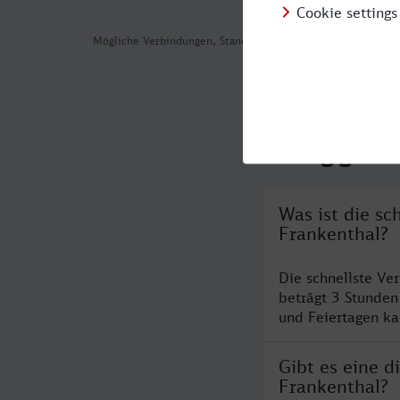
Mögliche Verbindungen, Stand: 2026-08-05 12:34
Häufig geste
Was ist die s
Frankenthal?
Die schnellste Ve
beträgt 3 Stunde
und Feiertagen ka
Gibt es eine 
Frankenthal?