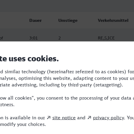
Dauer
Umstiege
Verkehrsmittel
bf
3:01
2
RE,S,ICE
bf
3:43
2
RE,ICE
bf
4:58
3
RB,RE,NX