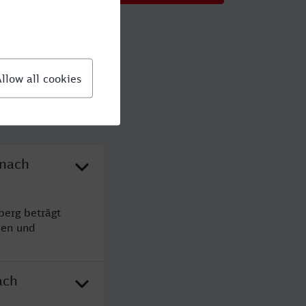
 nach
berg beträgt
den und
ach