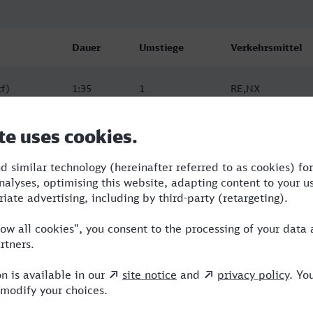
Dauer
Umstiege
Verkehrsmittel
tf)
1:35
1
RE,NX
tf)
1:37
2
RE,NX,VIA
tf)
1:37
2
RE,NX,VIA