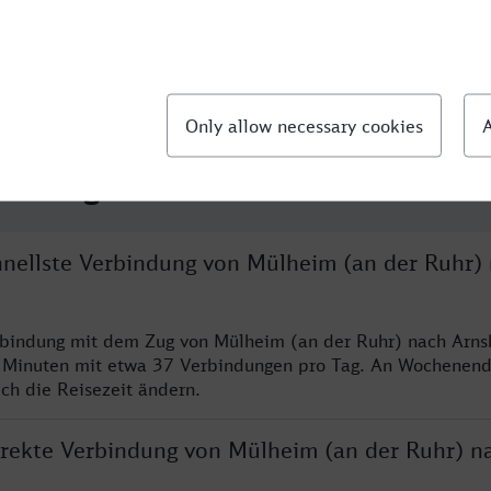
llte Fragen
chnellste Verbindung von Mülheim (an der Ruhr)
rbindung mit dem Zug von Mülheim (an der Ruhr) nach Arns
 Minuten mit etwa 37 Verbindungen pro Tag. An Wochenen
ich die Reisezeit ändern.
direkte Verbindung von Mülheim (an der Ruhr) n