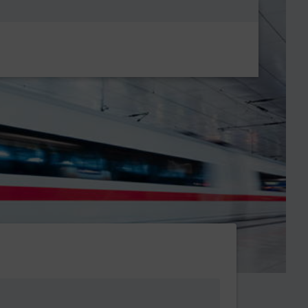
Metanavigatio