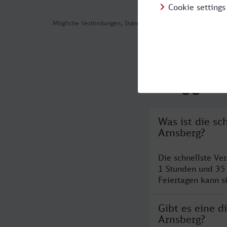
Mögliche Verbindungen, Stand: 2026-08-04 06:02
Häufig geste
Was ist die s
Arnsberg?
Die schnellste Ve
1 Stunden und 35
Feiertagen kann s
Gibt es eine 
Arnsberg?