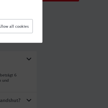
beträgt 6
n und
Landshut?