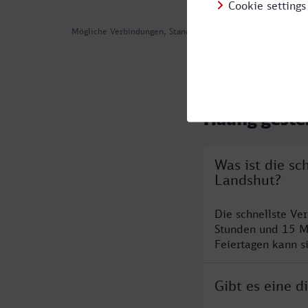
Mögliche Verbindungen, Stand: 2026-08-06 06:32
Häufig geste
Was ist die s
Landshut?
Die schnellste V
Stunden und 15 M
Feiertagen kann s
Gibt es eine 