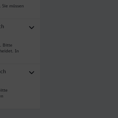
. Sie müssen
ch
 Bitte
heidet. In
ach
itte
en