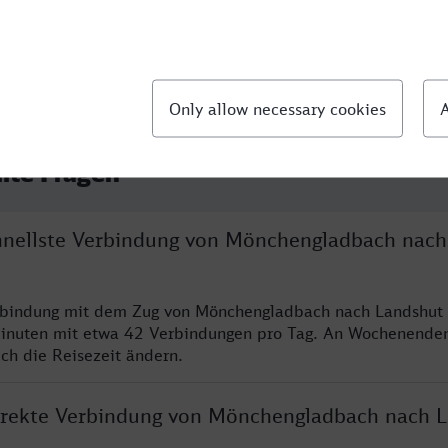
llte Fragen
chnellste Verbindung von Mönchengladbach nach
erbindung mit dem Zug von Mönchengladbach nach Landshut 
inuten mit etwa 42 Verbindungen pro Tag. An Wochenende
ich die Reisezeit ändern.
direkte Verbindung von Mönchengladbach nach 