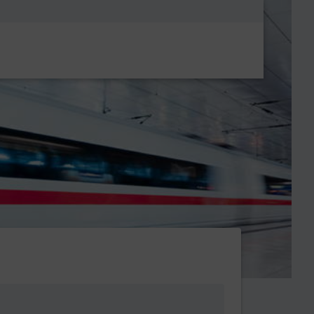
Metanavigatio