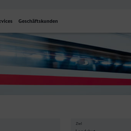
rvices
Geschäftskunden
ndshut (Bay) Hbf
Ziel