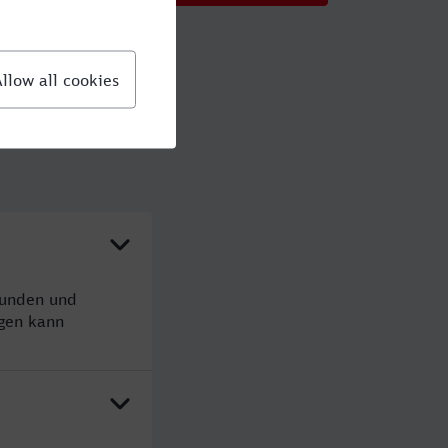
tunden und
gen kann