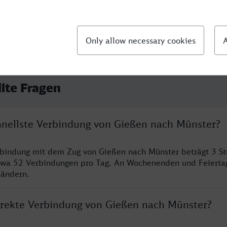
llte Fragen
chnellste Verbindung von Gießen nach Münster?
rbindung mit dem Zug von Gießen nach Münster beträgt 3 S
twa 52 Verbindungen pro Tag. An Wochenenden und Feierta
 ändern.
direkte Verbindung von Gießen nach Münster?