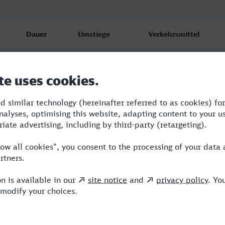
Dauer
Umstiege
Verkehrsmittel
3:47
2
ICE,NX
4:18
2
RE,NX
4:18
2
RE,NX