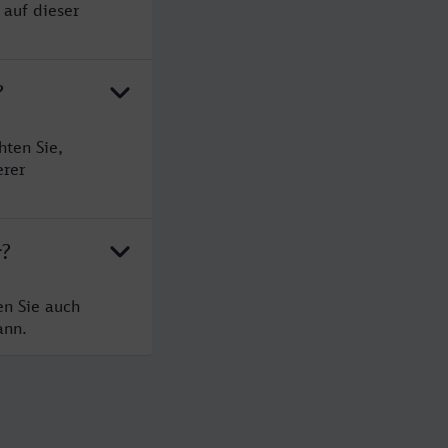
 auf dieser
?
hten Sie,
erer
r?
en Sie auch
ann.