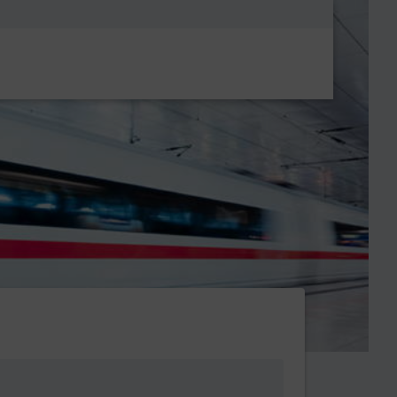
Metanavigatio