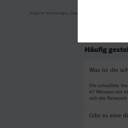
Mögliche Verbindungen, Stand: 2026-08-03 07:34
Häufig geste
Was ist die s
Die schnellste Ve
47 Minuten mit e
sich die Reisezeit
Gibt es eine 