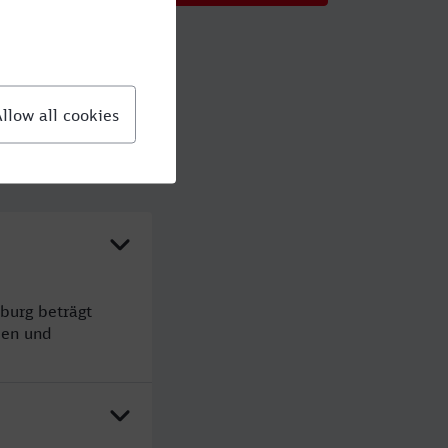
burg beträgt
den und