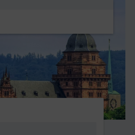
Metanavigatio