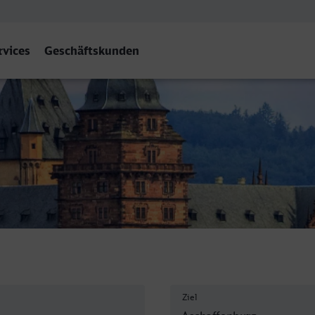
rvices
Geschäftskunden
chaffenburg Hbf
Ziel