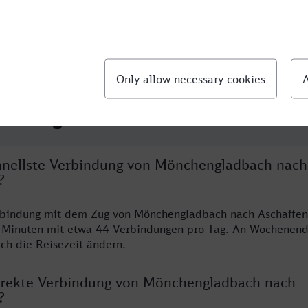
llte Fragen
chnellste Verbindung von Mönchengladbach nach
?
erbindung mit dem Zug von Mönchengladbach nach Aschaffen
 Minuten mit etwa 44 Verbindungen pro Tag. An Wochenen
ich die Reisezeit ändern.
direkte Verbindung von Mönchengladbach nach
?