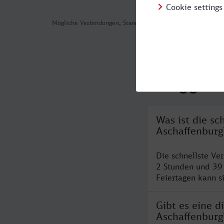
Mögliche Verbindungen, Stand: 2026-08-04 11:02
Häufig geste
Was ist die s
Aschaffenburg
Die schnellste V
2 Stunden und 39
Feiertagen kann s
Gibt es eine 
Aschaffenburg