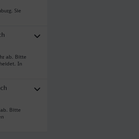
burg. Sie
ch
r ab. Bitte
heidet. In
ach
ab. Bitte
en