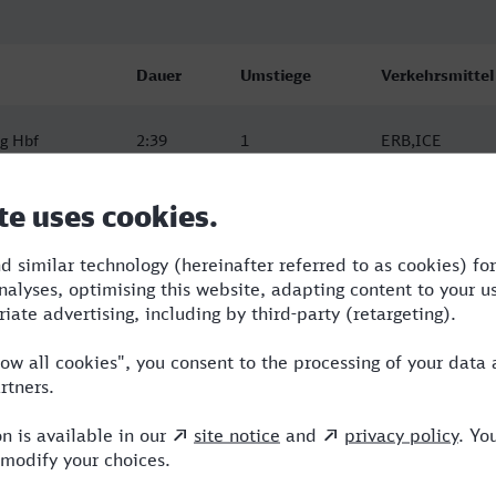
Dauer
Umstiege
Verkehrsmittel
g Hbf
2:39
1
ERB,ICE
g Hbf
2:39
1
ERB,ICE
g Hbf
3:08
2
RE,ICE