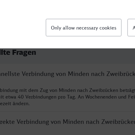
llte Fragen
chnellste Verbindung von Minden nach Zweibrüc
erbindung mit dem Zug von Minden nach Zweibrücken beträg
it etwa 40 Verbindungen pro Tag. An Wochenenden und Fei
sezeit ändern.
direkte Verbindung von Minden nach Zweibrücke