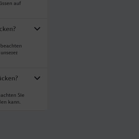
üssen auf
ücken?
 beachten
 unserer
ücken?
eachten Sie
den kann.