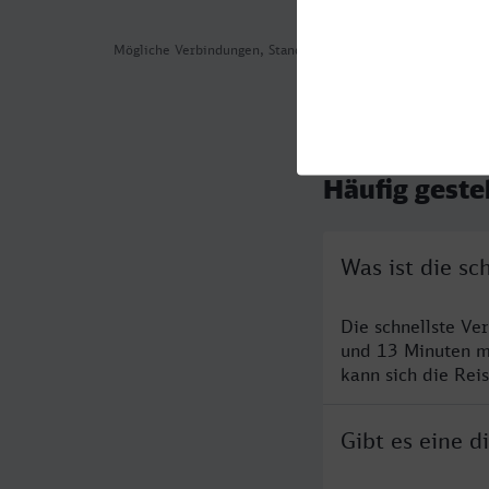
Mögliche Verbindungen, Stand: 2026-08-02 00:36
Häufig geste
Was ist die s
Die schnellste V
und 13 Minuten m
kann sich die Rei
Gibt es eine 