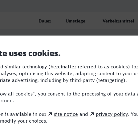
Dauer
Umstiege
Verkehrsmittel
cken
7:13
3
BUS,NX,ICE
8:16
3
RB,RE,NX,ICE
13:06
6
RB,BUS,RE,ERB,I