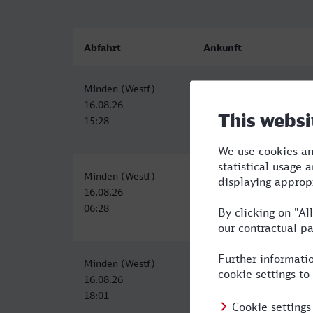
Abfahrt
Ankunft
Minden (Westf)
Hauptbahnhof, Zweibrü
16.08.26
16.08.26
15:28
22:41
Minden (Westf)
Zweibrücken Hbf
16.08.26
16.08.26
06:28
14:44
Minden (Westf)
Zweibrücken Hbf
16.08.26
17.08.26
18:01
07:07