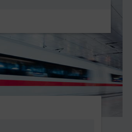
Metanavigatio