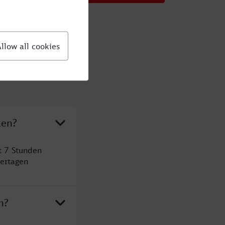
ken?
t 7 Stunden
ertagen
n?