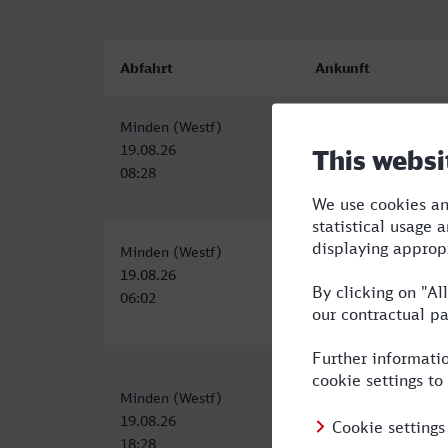
Abfahrt
Ankunft
Minden (Westf)
Saarbrücken Hbf
19.08.26
19.08.26
08:28
14:59
Minden (Westf)
Saarbrücken Hbf
19.08.26
19.08.26
06:02
13:15
Minden (Westf)
Saarbrücken Hbf
19.08.26
20.08.26
18:28
06:06