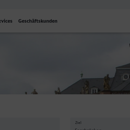
rvices
Geschäftskunden
cken Hbf
Ziel