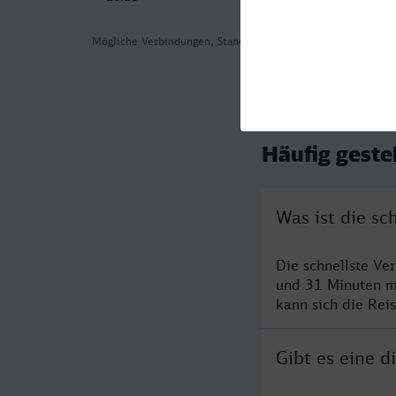
Mögliche Verbindungen, Stand: 2026-08-05 09:43
Häufig geste
Was ist die s
Die schnellste Ve
und 31 Minuten m
kann sich die Rei
Gibt es eine 