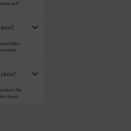
üssen auf
cken?
 beachten
 unserer
ücken?
achten Sie
den kann.