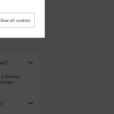
ken?
 6 Stunden
ertagen
n?