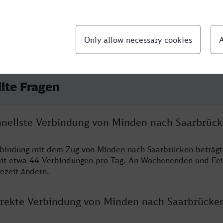
llte Fragen
chnellste Verbindung von Minden nach Saarbrüc
rbindung mit dem Zug von Minden nach Saarbrücken beträgt
it etwa 44 Verbindungen pro Tag. An Wochenenden und Fei
sezeit ändern.
direkte Verbindung von Minden nach Saarbrücke