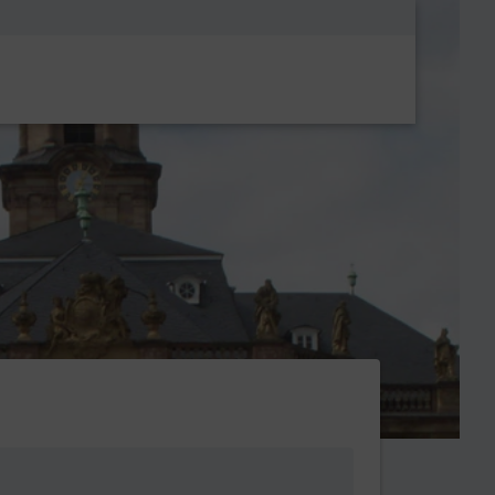
Metanavigatio