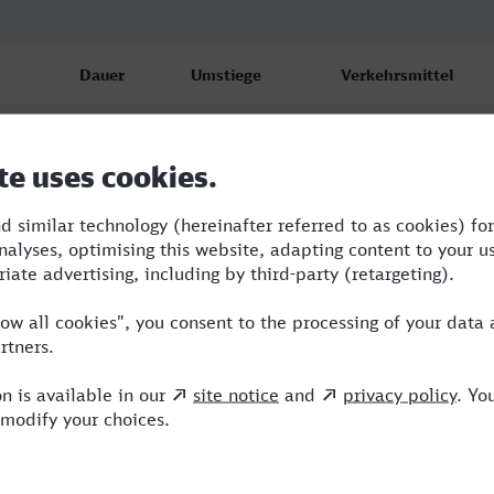
Dauer
Umstiege
Verkehrsmittel
6:31
2
TGV,NX,ICE
7:13
4
RE,ERB,NX,ICE
11:38
4
RB,BUS,RE,NX