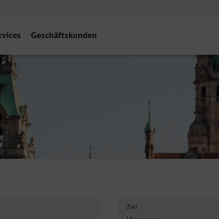
rvices
Geschäftskunden
r Hbf ZOB
Ziel