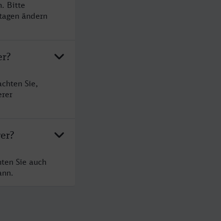
. Bitte
rtagen ändern
er?
chten Sie,
erer
er?
ten Sie auch
ann.