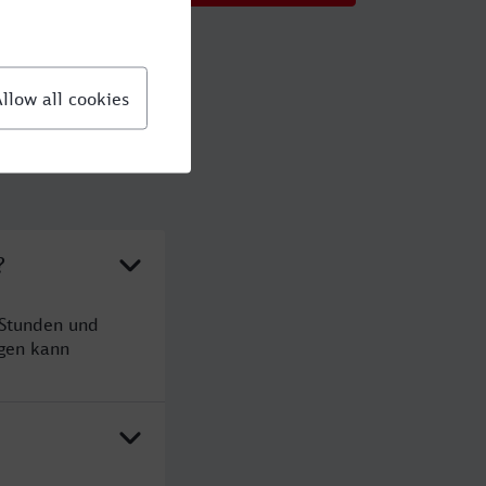
?
 Stunden und
gen kann