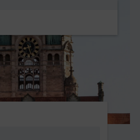
Metanavigatio