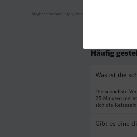
Mögliche Verbindungen, Stand: 2026-07-31 04:19
Häufig geste
Was ist die s
Die schnellste V
25 Minuten mit e
sich die Reisezeit
Gibt es eine 