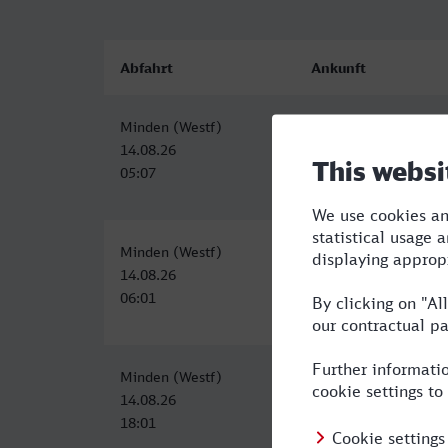
Abfahrt
Ankunft
Minden (Westf)
Hannover Hbf ZOB
14.08.26
14.08.26
05:07
06:32
Minden (Westf)
Hannover Hbf
14.08.26
14.08.26
06:01
07:38
Minden (Westf)
Hannover Hbf
14.08.26
14.08.26
18:01
19:38