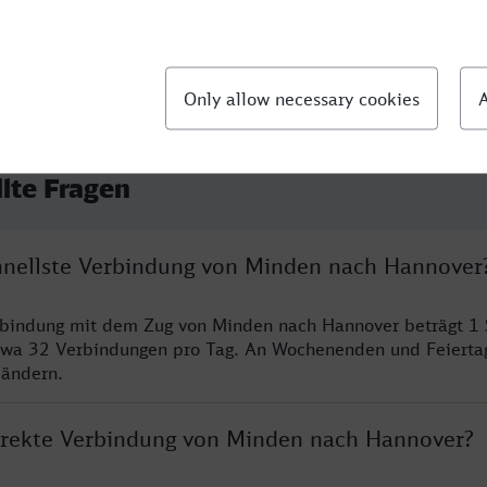
llte Fragen
chnellste Verbindung von Minden nach Hannover
erbindung mit dem Zug von Minden nach Hannover beträgt 1
twa 32 Verbindungen pro Tag. An Wochenenden und Feierta
 ändern.
direkte Verbindung von Minden nach Hannover?