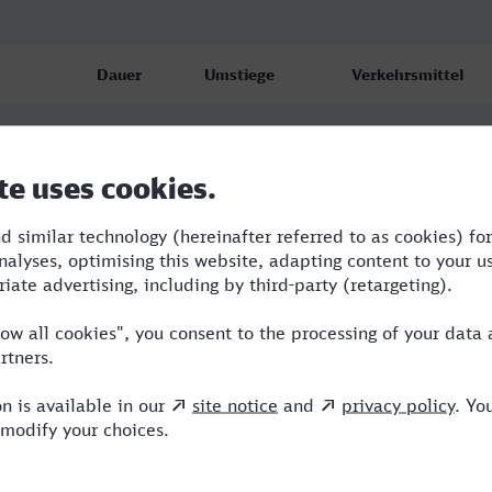
Dauer
Umstiege
Verkehrsmittel
1:25
0
BUS
1:37
1
RE,ERB
1:37
1
RE,ERB