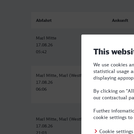
Abfahrt
Ankunft
Marl Mitte
Brandenbur
17.08.26
17.08.26
05:42
12:07
Marl Mitte, Marl (Westf)
Brandenbur
17.08.26
17.08.26
06:06
13:50
Marl Mitte, Marl (Westf)
Brandenbur
17.08.26
18.08.26
21:03
10:02