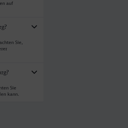
en auf
rg?
achten Sie,
erer
urg?
hten Sie
den kann.