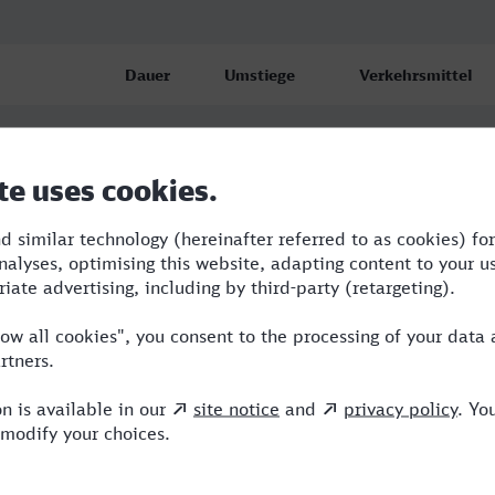
Dauer
Umstiege
Verkehrsmittel
g Hbf
6:25
2
S,ICE,IC
g Hbf
7:44
6
BUS,RE,OE,NX,ICE
g Hbf
12:59
5
BUS,RRB,RE,OE,IC