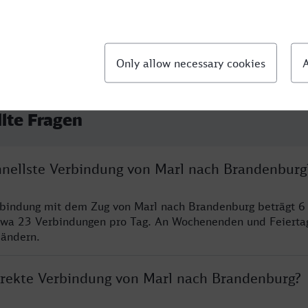
llte Fragen
chnellste Verbindung von Marl nach Brandenburg
rbindung mit dem Zug von Marl nach Brandenburg beträgt 6
twa 23 Verbindungen pro Tag. An Wochenenden und Feierta
 ändern.
direkte Verbindung von Marl nach Brandenburg?