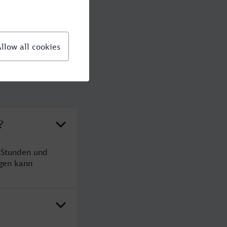
?
 Stunden und
gen kann