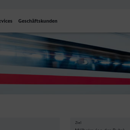
rvices
Geschäftskunden
eim (Ruhr) Hbf
Ziel