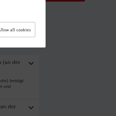
 (an der
uhr) beträgt
en und
(an der