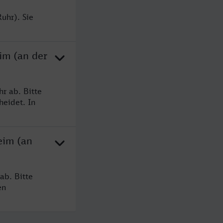
uhr). Sie
im (an der
r ab. Bitte
heidet. In
eim (an
ab. Bitte
en