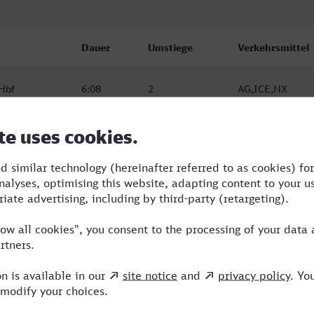
Dauer
Umstiege
Verkehrsmittel
Hbf
6:08
2
AG,ICE,NX
Hbf
6:22
2
RE,AG,ICE
Hbf
9:42
3
ICE,NX,ALX