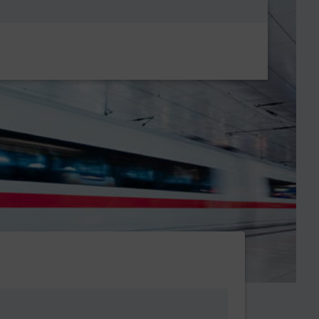
Metanavigatio