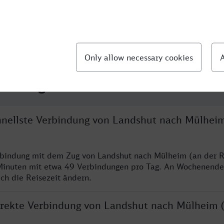
llte Fragen
chnellste Verbindung von Landshut nach Mülheim
rbindung mit dem Zug von Landshut nach Mülheim (an der R
Minuten mit etwa 49 Verbindungen pro Tag. An Wochenend
ich die Reisezeit ändern.
direkte Verbindung von Landshut nach Mülheim 