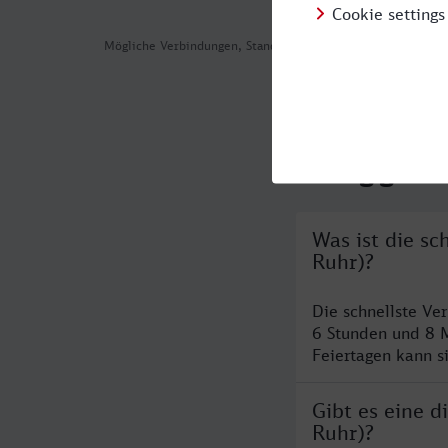
Mögliche Verbindungen, Stand: 2026-08-04 10:10
Häufig geste
Was ist die s
Ruhr)?
Die schnellste Ve
6 Stunden und 8 
Feiertagen kann s
Gibt es eine 
Ruhr)?