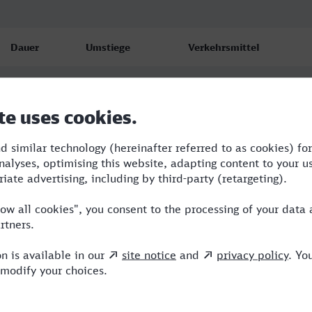
Dauer
Umstiege
Verkehrsmittel
3:19
2
ICE,NX
3:52
2
RE,NX
4:07
2
RE,ERB,NX