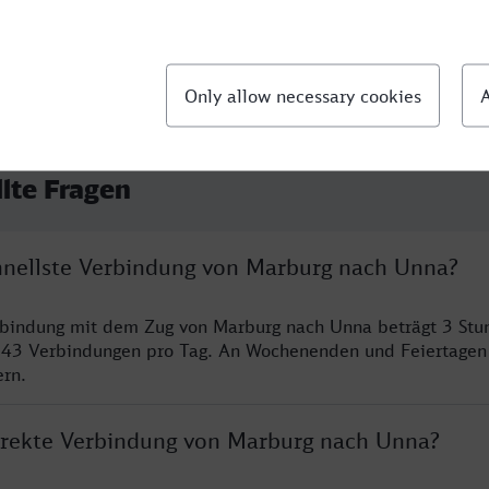
llte Fragen
chnellste Verbindung von Marburg nach Unna?
erbindung mit dem Zug von Marburg nach Unna beträgt 3 St
 43 Verbindungen pro Tag. An Wochenenden und Feiertagen 
ern.
direkte Verbindung von Marburg nach Unna?