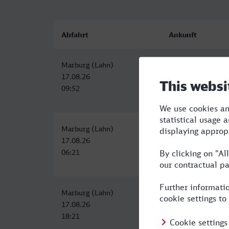
Abfahrt
Ankunft
Marburg (Lahn)
Unna
17.08.26
17.08.26
09:52
13:11
Marburg (Lahn)
Unna
17.08.26
17.08.26
06:21
10:13
Marburg (Lahn)
Unna
17.08.26
17.08.26
18:21
22:28