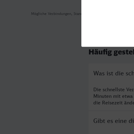
Mögliche Verbindungen, Stand: 2026-08-03 02:29
Häufig geste
Was ist die s
Die schnellste V
Minuten mit etwa
die Reisezeit änd
Gibt es eine 