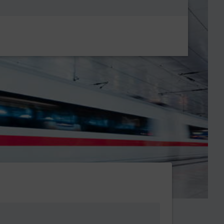
Metanavigatio