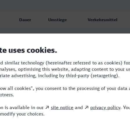
Dauer
Umstiege
Verkehrsmittel
4:49
5
BUS,RE,ICE
5:34
4
BUS,RE,ICE,HLB
5:32
3
BUS,RE,ICE,HLB