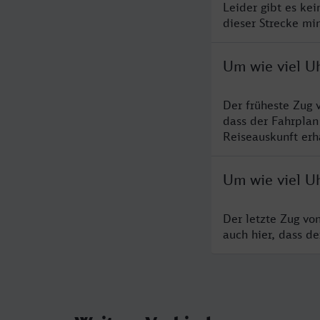
Leider gibt es ke
dieser Strecke mi
Um wie viel U
Der früheste Zug 
dass der Fahrplan
Reiseauskunft erha
Um wie viel U
Der letzte Zug vo
auch hier, dass d