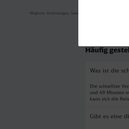
Mögliche Verbindungen, Stand: 2026-08-01 03:10
Häufig geste
Was ist die s
Die schnellste Ve
und 49 Minuten m
kann sich die Rei
Gibt es eine 