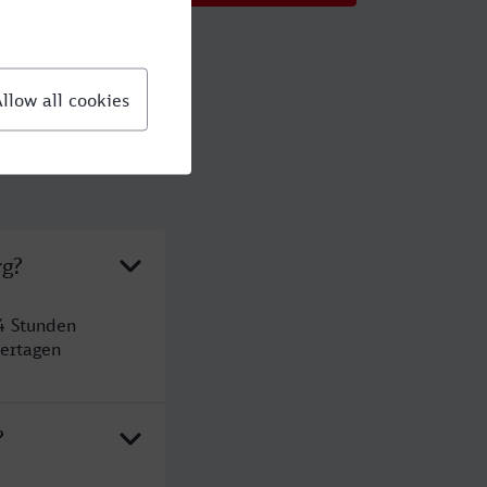
rg?
4 Stunden
ertagen
?