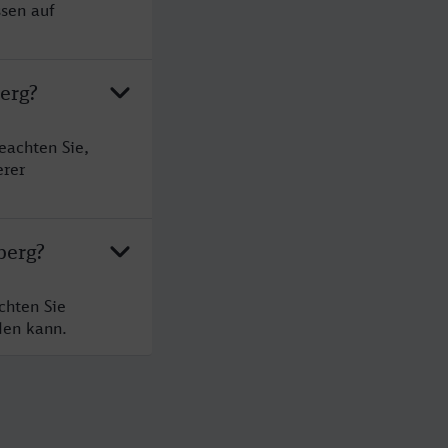
ssen auf
erg?
eachten Sie,
erer
berg?
chten Sie
den kann.