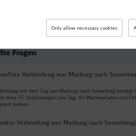
llte Fragen
chnellste Verbindung von Marburg nach Sonnebe
rbindung mit dem Zug von Marburg nach Sonneberg beträgt 
it etwa 35 Verbindungen pro Tag. An Wochenenden und Fei
sezeit ändern.
direkte Verbindung von Marburg nach Sonneberg