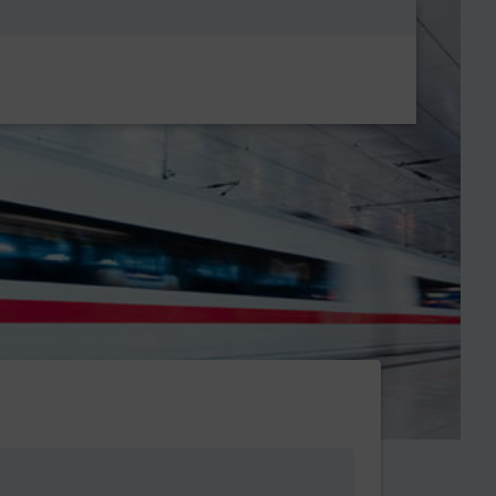
Metanavigatio