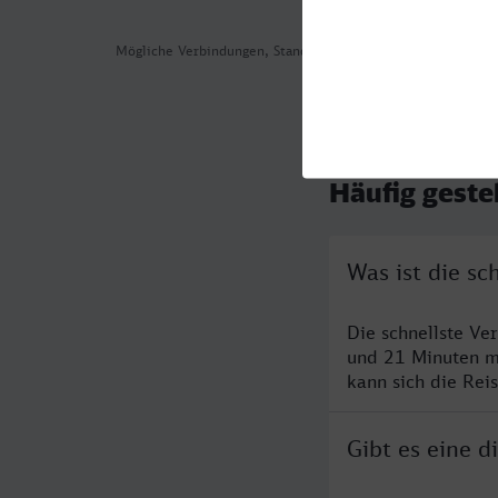
Mögliche Verbindungen, Stand: 2026-07-30 05:29
Häufig geste
Was ist die s
Die schnellste V
und 21 Minuten m
kann sich die Rei
Gibt es eine 