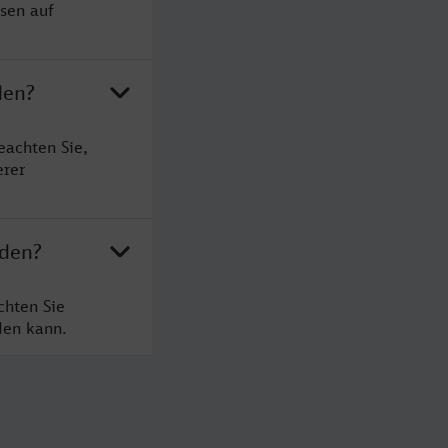
sen auf
den?
achten Sie,
erer
nden?
chten Sie
den kann.