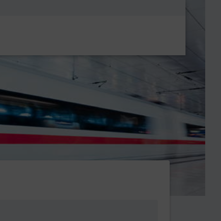
Metanavigatio