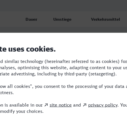
Dauer
Umstiege
Verkehrsmittel
3:21
2
RB,RE,ICE
3:21
2
RB,RE,ICE
3:35
3
RB,RE,ICE,NX