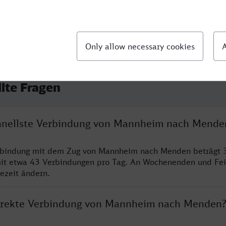
llte Fragen
chnellste Verbindung von Mannheim nach Mende
erbindung mit dem Zug von Mannheim nach Menden beträgt 
it etwa 43 Verbindungen pro Tag. An Wochenenden und Fei
sezeit ändern.
direkte Verbindung von Mannheim nach Menden