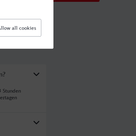
n?
3 Stunden
ertagen
?