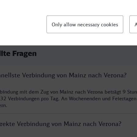
llte Fragen
chnellste Verbindung von Mainz nach Verona?
rbindung mit dem Zug von Mainz nach Verona beträgt 9 Stu
 32 Verbindungen pro Tag. An Wochenenden und Feiertagen 
ern.
direkte Verbindung von Mainz nach Verona?