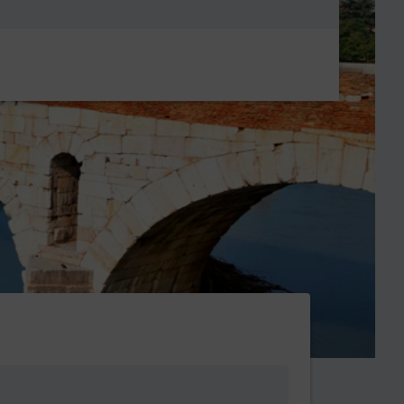
Metanavigatio