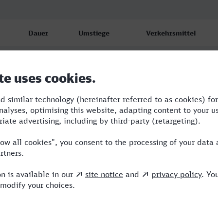
Dauer
Umstiege
Verkehrsmittel
9:12
2
RJ,ICE
9:12
2
RJ,ICE
16:15
4
R,RE,ICE,FR