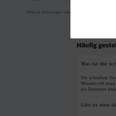
Mögliche Verbindungen, Stand: 2026-08-05 02:03
Häufig geste
Was ist die s
Die schnellste Ve
Minuten mit etwa
die Reisezeit änd
Gibt es eine 