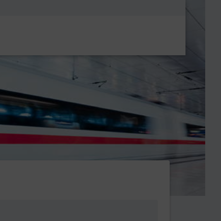
Metanavigatio