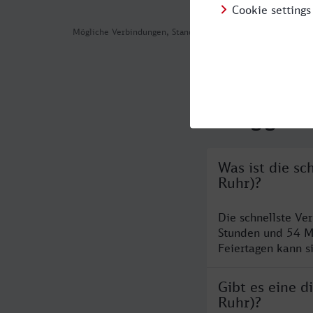
Mögliche Verbindungen, Stand: 2026-08-08 06:18
Häufig geste
Was ist die s
Ruhr)?
Die schnellste Ve
Stunden und 54 M
Feiertagen kann s
Gibt es eine 
Ruhr)?