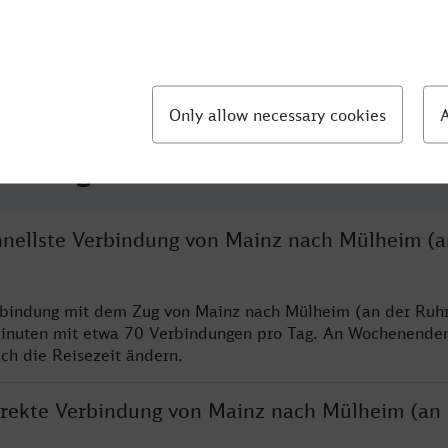
llte Fragen
chnellste Verbindung von Mainz nach Mülheim (a
rbindung mit dem Zug von Mainz nach Mülheim (an der Ruhr
inuten mit etwa 70 Verbindungen pro Tag. An Wochenende
ich die Reisezeit ändern.
direkte Verbindung von Mainz nach Mülheim (an