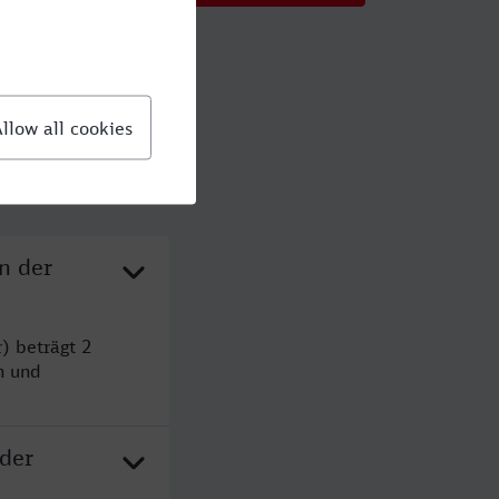
n der
) beträgt 2
n und
 der