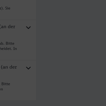
). Sie
(an der
b. Bitte
heidet. In
 (an der
 Bitte
en