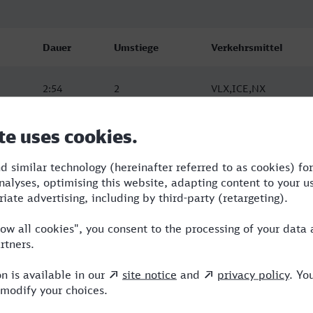
Dauer
Umstiege
Verkehrsmittel
2:54
2
VLX,ICE,NX
3:22
2
VLX,ICE,NX
3:10
2
RE,ICE,NX