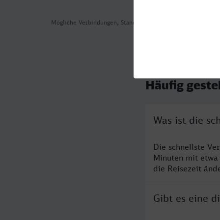
Mögliche Verbindungen, Stand: 2026-08-07 04:15
Häufig geste
Was ist die s
Die schnellste Ve
Minuten mit etwa
die Reisezeit änd
Gibt es eine 