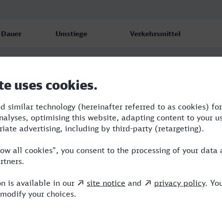
Dauer
Umstiege
Verkehrsmittel
0:50
0
ICE
1:29
0
TR
0:51
0
ICE