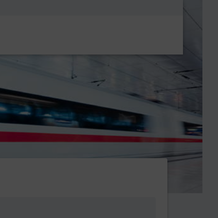
Metanavigatio