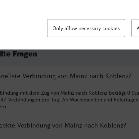
llte Fragen
chnellste Verbindung von Mainz nach Koblenz?
rbindung mit dem Zug von Mainz nach Koblenz beträgt 0 St
 37 Verbindungen pro Tag. An Wochenenden und Feiertagen 
ern.
direkte Verbindung von Mainz nach Koblenz?