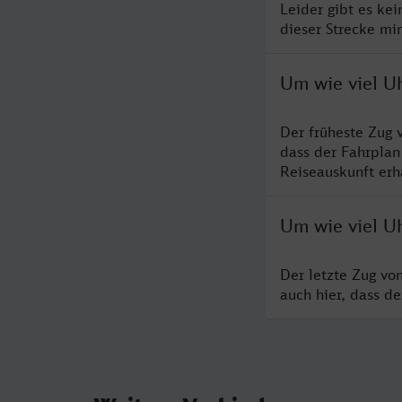
Leider gibt es ke
dieser Strecke mi
Um wie viel U
Der früheste Zug 
dass der Fahrplan
Reiseauskunft erha
Um wie viel U
Der letzte Zug vo
auch hier, dass d