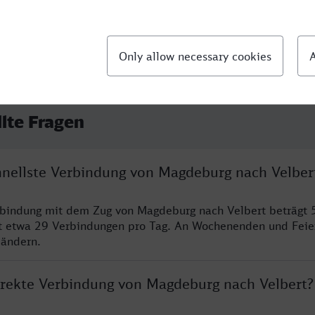
llte Fragen
chnellste Verbindung von Magdeburg nach Velber
rbindung mit dem Zug von Magdeburg nach Velbert beträgt 
t etwa 29 Verbindungen pro Tag. An Wochenenden und Feie
 ändern.
direkte Verbindung von Magdeburg nach Velbert?