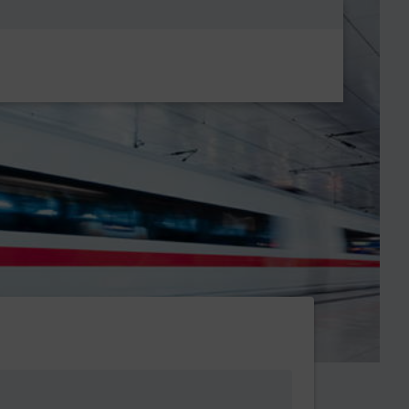
Metanavigatio