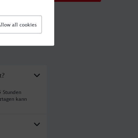
t?
5 Stunden
rtagen kann