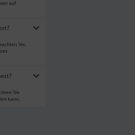
sen auf
ert?
eachten Sie,
erer
bert?
chten Sie
den kann.