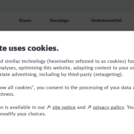
Dauer
Umstiege
Verkehrsmittel
5:05
3
S,ERB,IC,ICE
5:54
3
RB,RE,ERB,ICE
10:56
3
RB,RE,ICE,NX