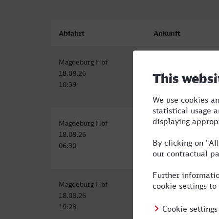
Abfahrt
Ankunft
Magdeburg Hbf
Velbert-Neviges
18.08.26
18.08.26
10:39
15:44
Magdeburg Hbf
Velbert-Neviges
18.08.26
18.08.26
06:30
12:24
Magdeburg Hbf
Velbert-Neviges
18.08.26
19.08.26
19:28
06:24