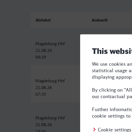
Abfahrt
Ankunft
Magdeburg Hbf
Milano Centrale
21.08.26
21.08.26
09:29
21:17
Magdeburg Hbf
Milano Centrale
21.08.26
21.08.26
07:35
20:45
Magdeburg Hbf
Milano Centrale
21.08.26
22.08.26
23:16
15:15