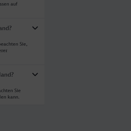
ssen auf
land?
eachten Sie,
erer
land?
chten Sie
den kann.