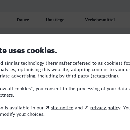
Dauer
Umstiege
Verkehrsmittel
11:48
4
RE,IC,ICE
13:10
3
RE,RJ,ICE,FR
15:59
4
ABR,RE,RJ,ICE,FR