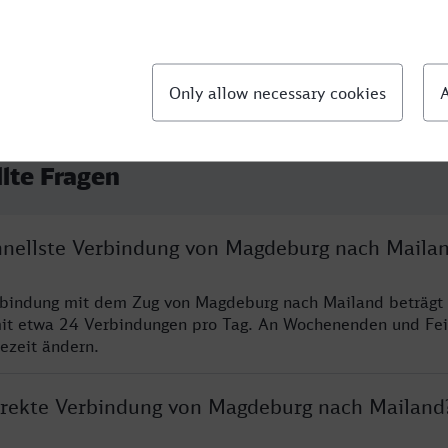
llte Fragen
chnellste Verbindung von Magdeburg nach Maila
erbindung mit dem Zug von Magdeburg nach Mailand beträgt
it etwa 24 Verbindungen pro Tag. An Wochenenden und Fei
sezeit ändern.
direkte Verbindung von Magdeburg nach Mailand