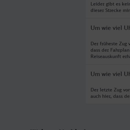
Leider gibt es ke
dieser Strecke mi
Um wie viel U
Der früheste Zug 
dass der Fahrplan
Reiseauskunft erha
Um wie viel U
Der letzte Zug vo
auch hier, dass d