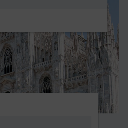
Metanavigatio