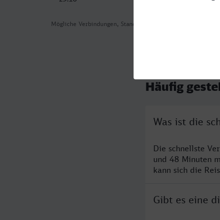
Mögliche Verbindungen, Stand: 2026-08-07 03:23
Häufig geste
Was ist die s
Die schnellste V
und 48 Minuten m
kann sich die Rei
Gibt es eine 