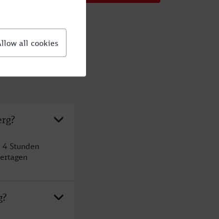
erg?
 4 Stunden
ertagen
g?