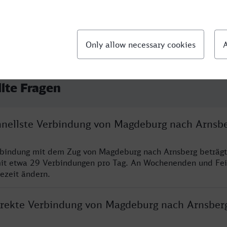
llte Fragen
chnellste Verbindung von Magdeburg nach Arnsb
rbindung mit dem Zug von Magdeburg nach Arnsberg beträgt
it etwa 29 Verbindungen pro Tag. An Wochenenden und Fei
sezeit ändern.
direkte Verbindung von Magdeburg nach Arnsber