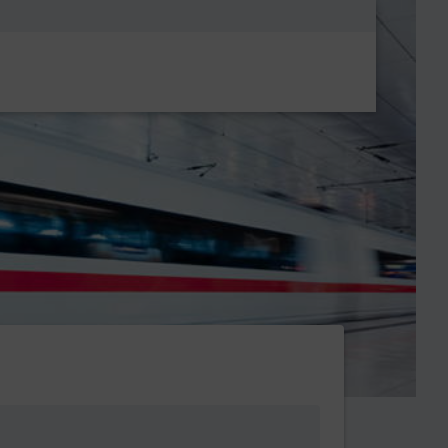
Metanavigatio