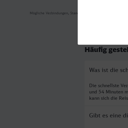
Mögliche Verbindungen, Stand: 2026-07-29 13:18
Häufig geste
Was ist die s
Die schnellste Ve
und 54 Minuten m
kann sich die Rei
Gibt es eine 