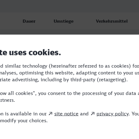
Dauer
Umstiege
Verkehrsmittel
4:54
3
RE,IC,ICE,NX
5:56
2
RE,ICE,RSM
11:12
3
RE,ICE,NX,RSM