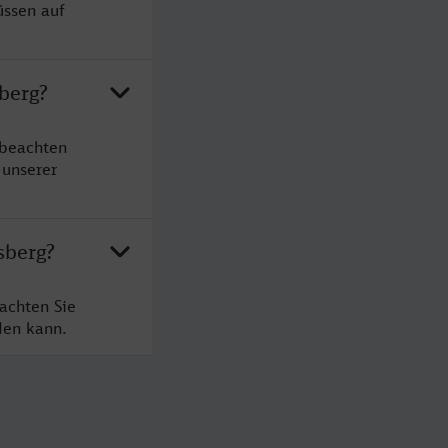
üssen auf
berg?
 beachten
 unserer
sberg?
achten Sie
den kann.