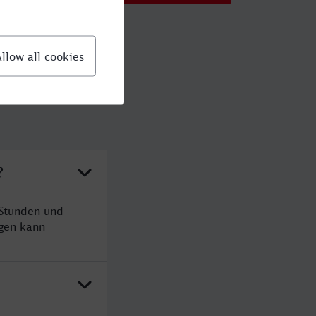
?
 Stunden und
gen kann