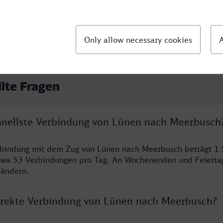
llte Fragen
chnellste Verbindung von Lünen nach Meerbusch
erbindung mit dem Zug von Lünen nach Meerbusch beträgt 1
twa 53 Verbindungen pro Tag. An Wochenenden und Feierta
 ändern.
direkte Verbindung von Lünen nach Meerbusch?