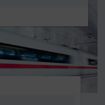
Metanavigatio