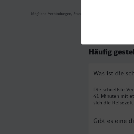
Mögliche Verbindungen, Stand: 2026-07-30 16:18
Häufig geste
Was ist die s
Die schnellste V
41 Minuten mit e
sich die Reisezeit
Gibt es eine 