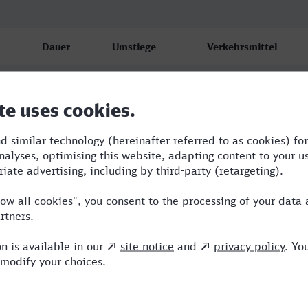
Dauer
Umstiege
Verkehrsmittel
1:41
2
RRB,ERB,ICE
1:41
2
RRB,ERB,ICE
1:54
3
RB,RRB,ERB,NX