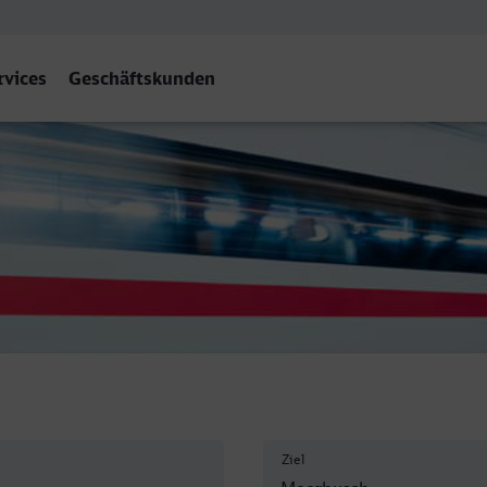
rvices
Geschäftskunden
terath
Ziel