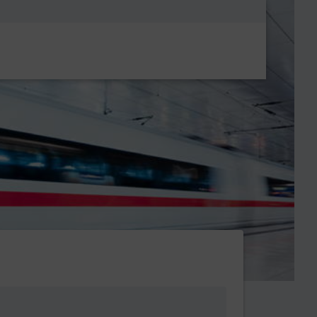
Metanavigatio