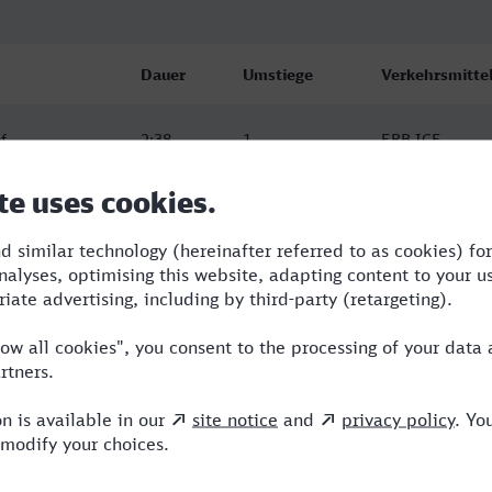
Dauer
Umstiege
Verkehrsmitte
f
2:38
1
ERB,ICE
f
2:38
1
ERB,ICE
f
2:38
1
ERB,ICE