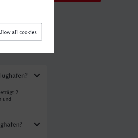
Flughafen?
eträgt 2
n und
ughafen?