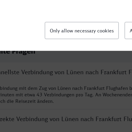
llte Fragen
chnellste Verbindung von Lünen nach Frankfurt 
rbindung mit dem Zug von Lünen nach Frankfurt Flughafen b
inuten mit etwa 43 Verbindungen pro Tag. An Wochenende
ich die Reisezeit ändern.
direkte Verbindung von Lünen nach Frankfurt Fl