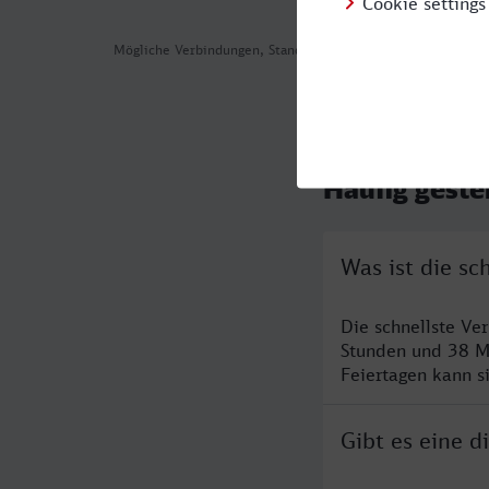
Mögliche Verbindungen, Stand: 2026-08-02 06:18
Häufig geste
Was ist die s
Die schnellste Ve
Stunden und 38 M
Feiertagen kann s
Gibt es eine 