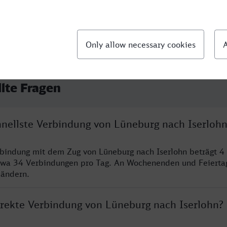
llte Fragen
chnellste Verbindung von Lüneburg nach Iserloh
rbindung mit dem Zug von Lüneburg nach Iserlohn beträgt 4
twa 34 Verbindungen pro Tag. An Wochenenden und Feierta
 ändern.
direkte Verbindung von Lüneburg nach Iserlohn?