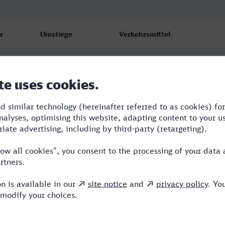
r
Umstiege
Verkehrsmittel
2
ICE,VIA
2
RB,ICE
2
RE,ICE