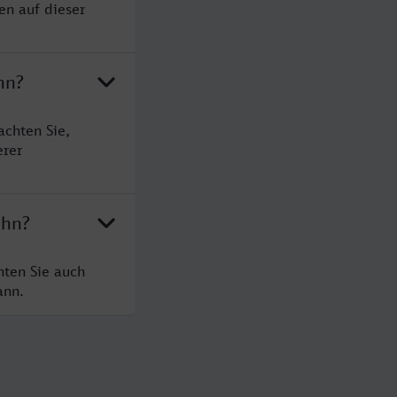
en auf dieser
hn?
achten Sie,
erer
ohn?
hten Sie auch
ann.