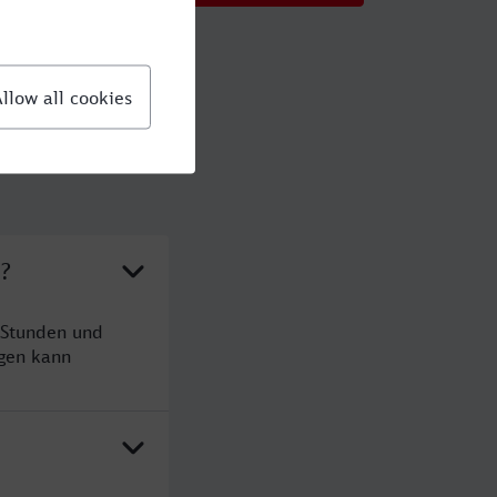
n?
 Stunden und
gen kann