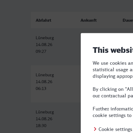
Abfahrt
Ankunft
Daue
Lüneburg
Iserlohn
4:11
14.08.26
14.08.26
09:27
13:38
Lüneburg
Iserlohn
4:26
14.08.26
14.08.26
06:13
10:39
Lüneburg
Iserlohn
4:39
14.08.26
14.08.26
18:30
23:09