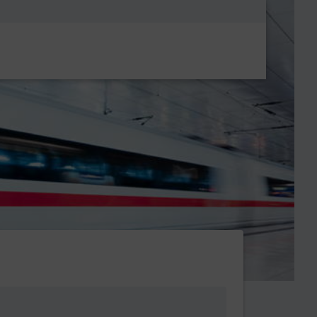
Metanavigatio