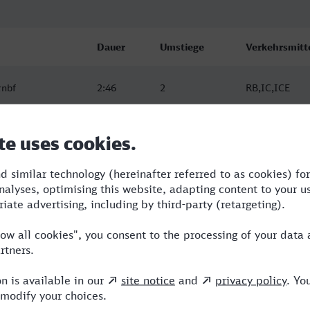
Dauer
Umstiege
Verkehrsmitt
rnbf
2:46
2
RB,IC,ICE
rnbf
2:46
1
RB,ICE
rnbf
2:46
1
RB,ICE