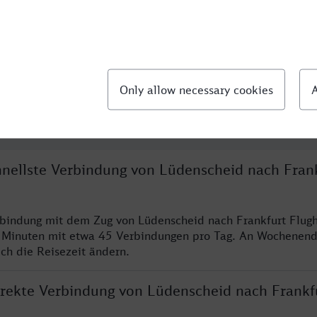
llte Fragen
chnellste Verbindung von Lüdenscheid nach Fran
rbindung mit dem Zug von Lüdenscheid nach Frankfurt Flugh
 Minuten mit etwa 45 Verbindungen pro Tag. An Wochenen
ich die Reisezeit ändern.
direkte Verbindung von Lüdenscheid nach Frankf