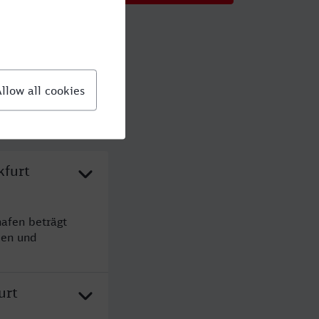
kfurt
afen beträgt
den und
urt