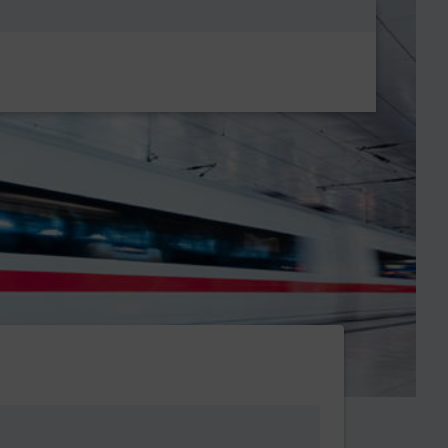
Metanavigatio