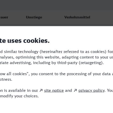
auer
Umstiege
Verkehrsmittel
:46
2
RB,FLX,SBH
:04
2
RB,RE,ICE
:12
2
RB,RE,ICE