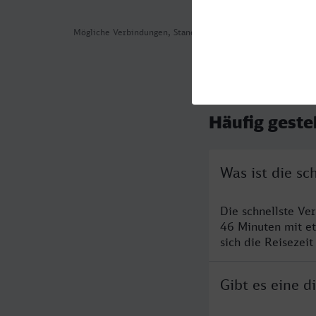
Mögliche Verbindungen, Stand: 2026-08-05 01:58
Häufig geste
Was ist die s
Die schnellste Ve
46 Minuten mit e
sich die Reisezeit
Gibt es eine 