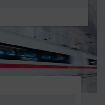
Metanavigatio