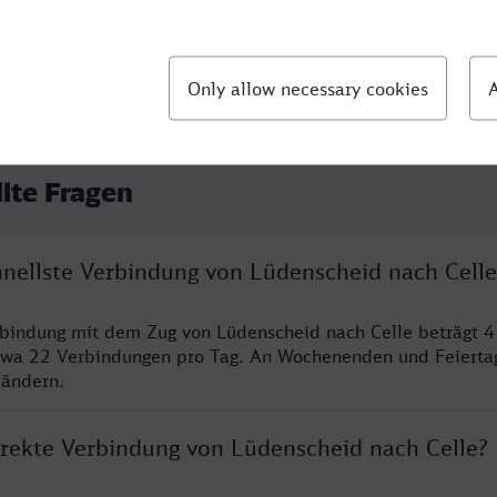
llte Fragen
chnellste Verbindung von Lüdenscheid nach Celle
rbindung mit dem Zug von Lüdenscheid nach Celle beträgt 
twa 22 Verbindungen pro Tag. An Wochenenden und Feierta
 ändern.
direkte Verbindung von Lüdenscheid nach Celle?