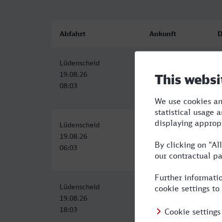
Abfahrt
Ankunft
D
Lüdenscheid
Celle
4
19.08.26
19.08.26
08:03
12:49
Lüdenscheid
Celle
5
19.08.26
19.08.26
06:03
11:07
Lüdenscheid
Celle
5
19.08.26
19.08.26
18:03
23:15