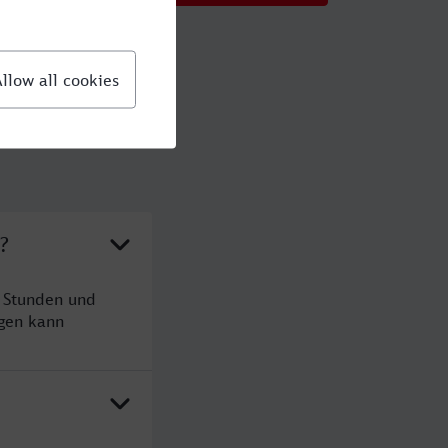
?
4 Stunden und
gen kann