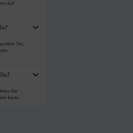
sen auf
le?
achten Sie,
erer
lle?
hten Sie
den kann.