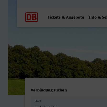
Hauptnavigation
Tickets & Angebote
Info & Se
Ludwigshafen (Rh) Hbf - L
Verbindung suchen
Start