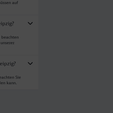
müssen auf
ipzig?
e beachten
 unserer
eipzig?
eachten Sie
den kann.