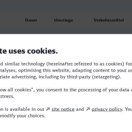
Dauer
Umstiege
Verkehrsmittel
bf
3:50
1
S,ICE
bf
4:22
2
RE,ICE
bf
6:00
1
RE,ICE