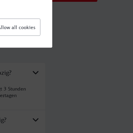
pzig?
gt 3 Stunden
ertagen
ig?