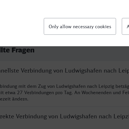
llte Fragen
chnellste Verbindung von Ludwigshafen nach Lei
rbindung mit dem Zug von Ludwigshafen nach Leipzig beträ
it etwa 27 Verbindungen pro Tag. An Wochenenden und Fei
sezeit ändern.
direkte Verbindung von Ludwigshafen nach Leipz