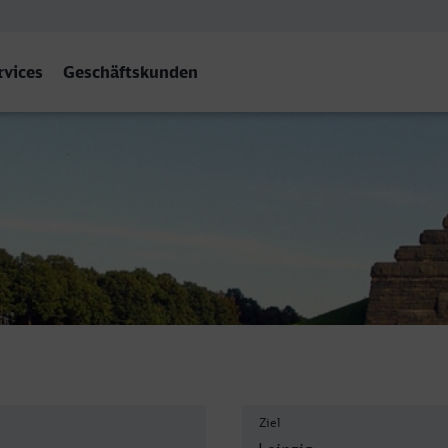
rvices
Geschäftskunden
eipzig Hbf
Ziel