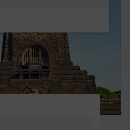
Metanavigatio