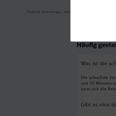
Mögliche Verbindungen, Stand: 2026-08-04 11:23
Häufig geste
Was ist die s
Die schnellste Ve
und 50 Minuten m
kann sich die Rei
Gibt es eine 