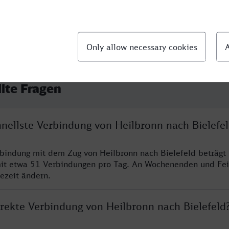
llte Fragen
hnellste Verbindung von Heilbronn nach Bielefe
rbindung mit dem Zug von Heilbronn nach Bielefeld beträgt
it etwa 51 Verbindungen pro Tag. An Wochenenden und Fei
sezeit ändern.
irekte Verbindung von Heilbronn nach Bielefeld