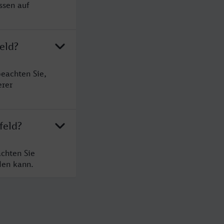
ssen auf
eld?
beachten Sie,
erer
feld?
achten Sie
den kann.