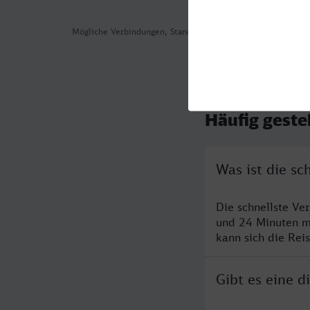
Mögliche Verbindungen, Stand: 2026-08-04 11:09
Häufig geste
Was ist die sc
Die schnellste Ve
und 24 Minuten m
kann sich die Rei
Gibt es eine d