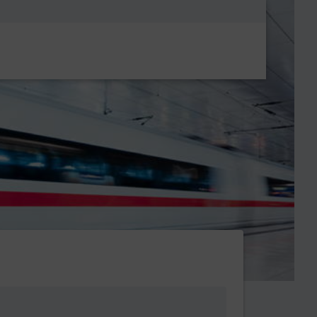
Metanavigatio