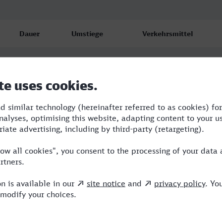
Dauer
Umstiege
Verkehrsmittel
5:24
3
RE,ICE,NX
6:00
3
RE,ICE,NX
6:02
4
RE,ICE,NX