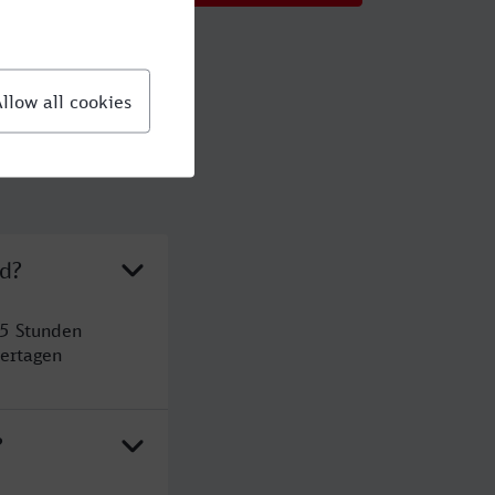
ld?
 5 Stunden
ertagen
?