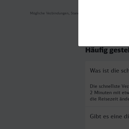
Mögliche Verbindungen, Stand: 2026-08-05 02:35
Häufig geste
Was ist die s
Die schnellste Ve
2 Minuten mit et
die Reisezeit änd
Gibt es eine 