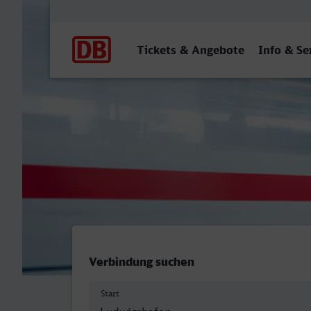
Hauptnavigation
Tickets & Angebote
Info & Se
Ludwigshafen (Rh) Hbf - H
Verbindung suchen
Start