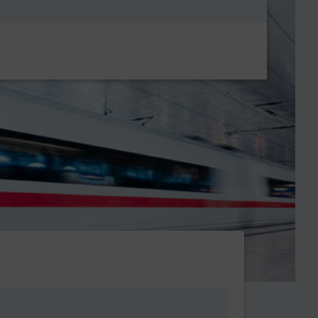
Metanavigatio