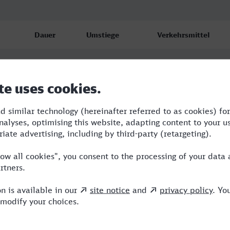
Dauer
Umstiege
Verkehrsmittel
5:02
4
S,RE,ICE
6:12
3
RE,ICE
11:50
4
BUS,RE,AG,ICE