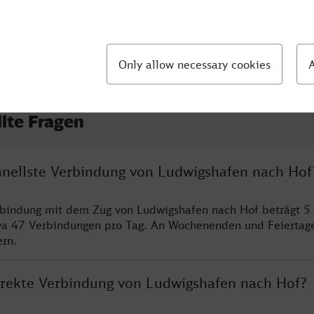
llte Fragen
chnellste Verbindung von Ludwigshafen nach Hof
rbindung mit dem Zug von Ludwigshafen nach Hof beträgt 5
wa 47 Verbindungen pro Tag. An Wochenenden und Feiertage
ern.
direkte Verbindung von Ludwigshafen nach Hof?