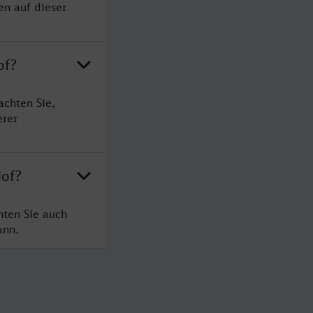
en auf dieser
of?
achten Sie,
erer
Hof?
hten Sie auch
ann.