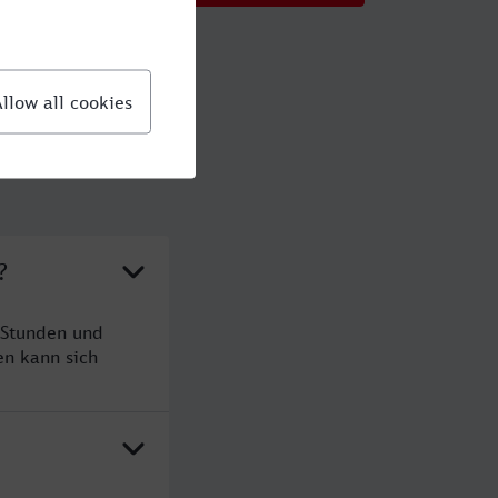
?
 Stunden und
n kann sich