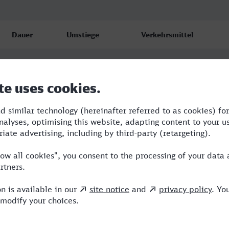
Dauer
Umstiege
Verkehrsmittel
5:00
3
RE,ICE,ERX
5:25
2
RE,ICE,ERX
10:53
3
RE,ICE,ERX