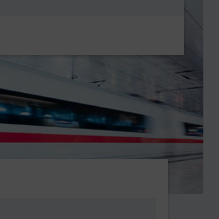
Metanavigatio