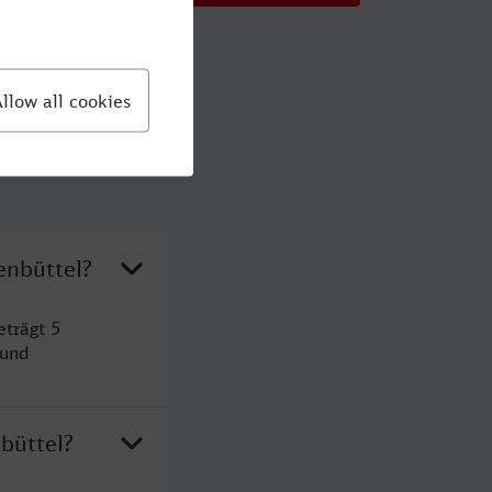
enbüttel?
eträgt 5
 und
büttel?