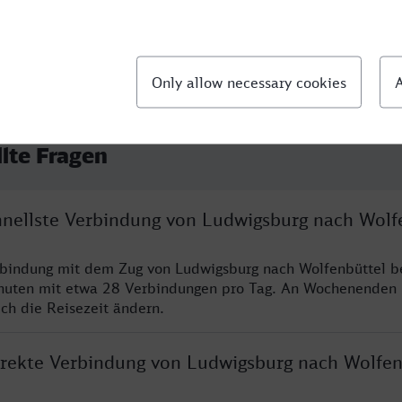
llte Fragen
chnellste Verbindung von Ludwigsburg nach Wolf
rbindung mit dem Zug von Ludwigsburg nach Wolfenbüttel b
nuten mit etwa 28 Verbindungen pro Tag. An Wochenenden
ich die Reisezeit ändern.
direkte Verbindung von Ludwigsburg nach Wolfen