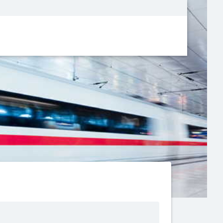
Metanavigatio