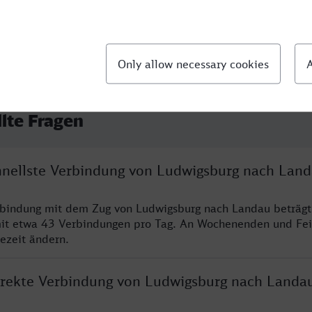
llte Fragen
chnellste Verbindung von Ludwigsburg nach Lan
rbindung mit dem Zug von Ludwigsburg nach Landau beträgt
it etwa 43 Verbindungen pro Tag. An Wochenenden und Fei
sezeit ändern.
direkte Verbindung von Ludwigsburg nach Landa