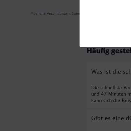
Mögliche Verbindungen, Stand: 2026-08-05 00:52
Häufig geste
Was ist die s
Die schnellste Ve
und 47 Minuten m
kann sich die Rei
Gibt es eine 