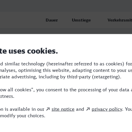
Dauer
Umstiege
Verkehrsmit
1:47
3
RB,RE,ICE
1:48
3
RB,RE,ICE
 Pfalz
2:49
3
RB,BUS,RE,I