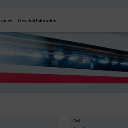
rvices
Geschäftskunden
lz) Hbf
Ziel