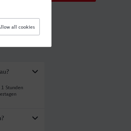
dau?
 1 Stunden
ertagen
u?