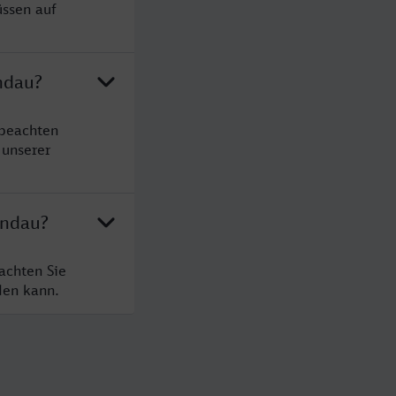
üssen auf
ndau?
 beachten
 unserer
andau?
achten Sie
den kann.