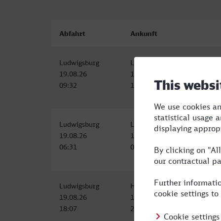
Abfahrt
Ankunft
Ludwigsburg
Landau (Pfalz) Hbf
19.08.26
19.08.26
09:32
11:19
Ludwigsburg
Landau (Pfalz) Hbf
19.08.26
19.08.26
06:31
08:19
Ludwigsburg
Hauptbahnhof, Landau in der
19.08.26
19.08.26
18:07
20:56