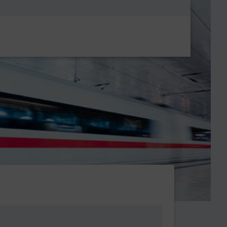
Metanavigatio