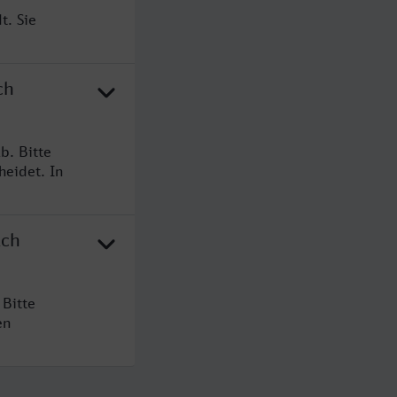
t. Sie
ch
b. Bitte
heidet. In
ach
Bitte
en