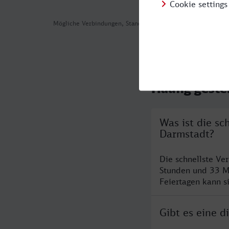
Mögliche Verbindungen, Stand: 2026-08-04 10:48
Häufig geste
Was ist die s
Darmstadt?
Die schnellste V
Stunden und 33 M
Feiertagen kann s
Gibt es eine 