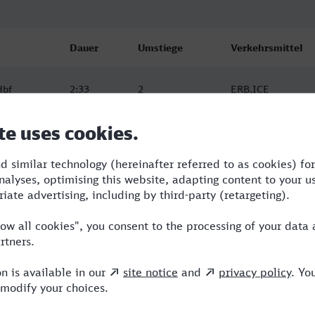
Dauer
Umstiege
Verkehrsmittel
Hbf
2:33
2
ERB,ICE
Hbf
2:40
2
RB,ERB,ICE
Hbf
2:33
2
ERB,ICE