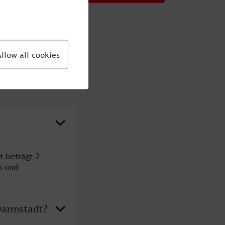
 beträgt 2
n und
Darmstadt?