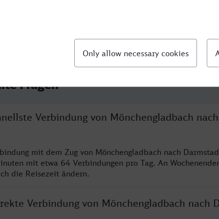
llte Fragen
chnellste Verbindung von Mönchengladbach nach
erbindung mit dem Zug von Mönchengladbach nach Darmstadt
inuten mit etwa 64 Verbindungen pro Tag. An Wochenende
ich die Reisezeit ändern.
direkte Verbindung von Mönchengladbach nach 