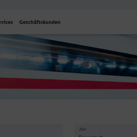
rvices
Geschäftskunden
armstadt Hbf
Ziel