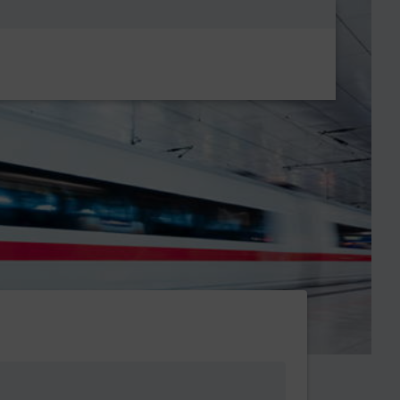
Metanavigatio